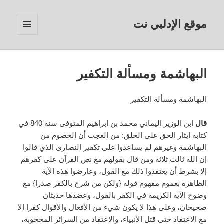
موقع الإدلبي نت
القائمة
والودجات
البهاشمة ومسألة التكفير
البهاشمة ومسألة التكفير
قال
ابن الوزير اليماني محمد بن إبراهيم المتوفى سنة 840 في
كتابه إيثار الحق على الخلق: من العجب أن الخصوم من
البهاشمة وغيرهم لم يساعدوا على تكفير النصارى الذي قالوا
إن الله ثالث ثلاثة ومن قال بقولهم مع نص القرآن على كفرهم
إلا بشرط أن يعتقدوا ذلك مع القول، وعارضوا هذه الآية
الظاهرة بعموم مفهوم قوله {ولكن من شرح بالكفر صدرا} مع
وضوح الآية الكريمة في الكفر بالقول، وعضدها حديثان
صحيحان، وعلى هذا لا يكون شيء من الأفعال والأقوال كفرا إلا
مع الاعتقاد حتى قتل الأنبياء، والاعتقاد من السرائر المحجوبة،