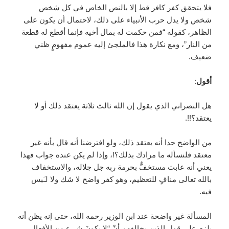
فلا يتحقق كفر كافر قط إلا بالنص الخاص في كل شخص
شخص ولا يدل حرب الأنبياء على ذلك، لاحتمال أن يكون على
الظاهر، كقوله “فمن حكمت له بمال أخيه فإنما أقطع له قطعة
من النار”، ومع نكارة هذا فالملجئ إليه عموم مفهومٍ ظني
ضعيف.
أقول
:
هل النصراني الذي يقول إن الله ثالث ثلاثة يعتقد ذلك أو لا
يعتقد؟!!.
من الواضح جدا أنه يعتقد ذلك، ولو افترضنا أنه قال بأنه غير
معتقد فلنسأله ما مرادك بذلك؟!، وإذا لم يكن عنده جواب فهذا
يعني أنه عابث مستخفٌّ بحرمة ربه جل جلاله، والاستخفاف
بالله تعالى منافٍ للتعظيم، وهو كفر واضح لا شك ولا لـَبس
فيه.
المسألة غير واضحة عند ابن الوزير رحمه الله، حتى إنه يظن أنه
يلزم على قول الذين يخالفهم أنْ “لا يكونَ شيء من الأفعال