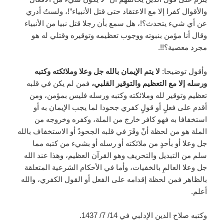
والأقوال كفرا إلا مع الاعتقاد حتى قتل الأنبياء”!، ولستُ أدري
عن أي شيء يتحدث؟!، هل سمع بأن رجلا قتل نبيا من الأنبياء
وقال أنا مؤمن بنبوته ووجوب تعظيمه وتوقيره وقتلي له هو
مجرد معصية؟!!.
وأقول توضيحا:
لا يتم الإيمان بالله جل وعلا وملائكته وكتبه
ورسله إلا مع التعظيم والتوقير القلبي،
فمن لم يكن في قلبه
تعظيم وتوقير لله وملائكته وكتبه ورسله فليس بمؤمن، ومن
أقدم على فعلٍ أو قولٍ كفري جحودا لما يجب الإيمان به أو
استخفافا به فهو كافر خارج من الملة، وكفره وخروجه من
الملة هو من لحظة أنْ وقَرَ في قلبه الجحودُ أو الاستخفاف بالله
جل وعلا أو بأحدٍ من ملائكته أو رسله أو بشيء من كتبه مما
سلم من التبديل والتحريف وهو القرآن العظيم، وهذا عند الله
جل وعلا العالمِ بالخفيات، وأما في الأحكام الشرعية المتعلقة
بالظاهر فمن لحظة إقدامه على الفعل أو القول الكفري، والله
أعلم.
وكتبه صلاح الدين الإدلبي في 14/ 7/ 1437.