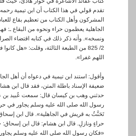
كتاب عقائد الأشاعرة في حوار هادئ، حيث قل
تقدم قولي في هذا الكتاب أن ابن تيمية رحمه ا
المشركون وأهل الكتاب من تعظيم بقاع للعبادة
الجاهلية يعظمون حراء ونحوه من البقاع ـ: فهو
ونسخه». وأنه ذكر ذلك في كتابه اقتضاء الصر
2/ 825 من الطبعة الثالثة، وقلت: «هل كانو
اللهم غفرا».
وأقول: استند ابن تيمية في دعواه أن أهل الجا
ضعيفة الإسناد باطلة المتن، فقد قال ابن هشا
حدثني وهب بن كيسان قال: سمعت عُبيد بن عُم
رسول الله صلى الله عليه وسلم يجاور في حرا
تَحَنَّثُ به قريش في الجاهلية». قال ابن إسحا
حراءٍ ونازلِ. قال ابن هشام: قال ابن إسحاق: حد
«فكان رسول الله صلى الله عليه وسلم يجاور