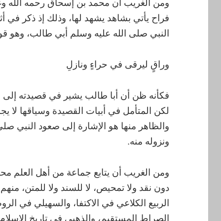
ومن الغريب أن محمد بن إسحاق رحمه الله وغف
فراح يأتي بشاهد يشهد لها، وذلك إذ ذكر في أثن
النبي صلى الله عليه وسلم أبي طالب، وهو قو
وراقٍ ليرقى في حراءٍ ونازلِ
فكأنه ظن أن أبا طالب يشير في قصيدته إلى ص
لكن المتأمل في أبيات القصيدة وسياقها لا يجد
والظاهر منها هو الإشارة إلى صعود النبي صل
ونزوله منه.
ومن الغريب أن يتابع جماعة من أهل العلم محم
دون نقد ولا تمحيص، لا للسند ولا للمتن، منهم 
الربيع الكلاعي في الاكتفا، والسهيلي في الرو
الصراط المستقيم، والذهبي في تاريخ الإسلام، و