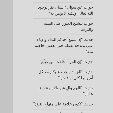
جواب عن سؤال “إنسان يقر بوجود
الله تعالى ولكنه لا يؤمن به”
جواب للشيخ الغيور على السنة
والتراث
حديث “إذا سمع أحدكم النداء والإناء
على يده فلا يضعْه حتى يقضي حاجته
منه”
حديث “إن المرأة خُلقت من ضِلَع”
حديث “الجهاد واجب عليكم مع كل
أمير برا كان أو فاجرا”
حديث “اللهم والِ مَن والاه وعادِ مَن
عاداه”
حديث “تكون خلافة على منهاج النبوّة”