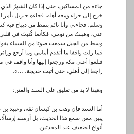
جاءه من المساكين، حتى إذا كان الشهرُ الذي أر
خرج إلى حراء ومعه أهله، فجاءه جبريل بأمر ال
وسلم: فجاءني وأنا نائم بنمط من ديباج فيه ك
عني، وهببتُ من نومي، فكأنما كُتبتْ في قلبي
وسط من الجبل سمعت صوتا من السماء يقول ي
فما زلت واقفا ما أتقدم أمامي وما أرجع ورا
فبلغوا أعلى مكة ورجعوا إليها وأنا واقف في
راجعا إلى أهلي، حتى أتيت خديجة، …».
وههنا لا بد من تعليق على السند والمتن:
أما السند فإن وهب بن كيسان ثقة، وعبيد بن ع
يبين ممن سمع هذا الحديث، بل أرسله إرسالً
أنواع الضعيف عند المحدثين.