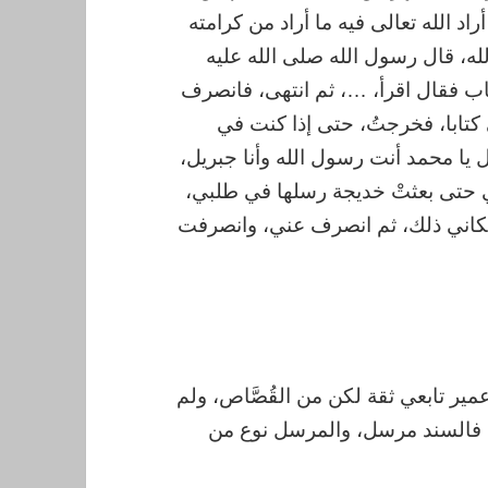
اد الله تعالى فيه ما أراد من كرامته
له، قال رسول الله صلى الله عليه
تاب فقال اقرأ، …، ثم انتهى، فانصرف
 كتابا، فخرجتُ، حتى إذا كنت في
ا محمد أنت رسول الله وأنا جبريل،
ئي حتى بعثتْ خديجة رسلها في طلبي،
 مكاني ذلك، ثم انصرف عني، وانصرفت
مير تابعي ثقة لكن من القُصَّاص، ولم
ا، فالسند مرسل، والمرسل نوع من