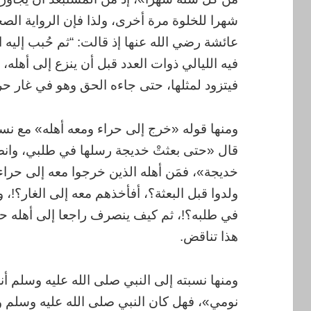
شهرا للخلوة مرة أخرى، ولذا فإن الرواية الص
عائشة رضي الله عنها إذ قالت: “ثم حُبب إليه ا
فيه الليالي ذوات العدد قبل أن ينزع إلى أهله،
فيتزود لمثلها، حتى جاءه الحق وهو في غار حر
ومنها قوله «خرج إلى حراء ومعه أهله» مع نسب
قال «حتى بعثتْ خديجة رسلها في طلبي، وانص
خديجة»، فمَن أهله الذين خرجوا معه إلى حراء 
ولدوا قبل البعثة؟، أفأخذهم معه إلى الغار؟!
في طلبه؟!، ثم كيف ينصرف راجعا إلى أهله حت
هذا تناقض.
ومنها نسبته إلى النبي صلى الله عليه وسلم أن
نومي»، فهل كان النبي صلى الله عليه وسلم وق