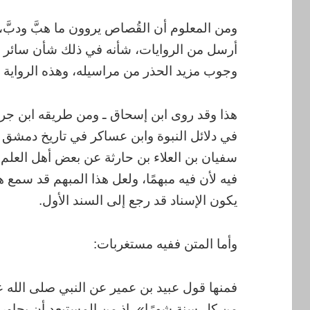
ومن المعلوم أن القُصاص يروون ما هبَّ ودبَّ، وا
أرسل من الروايات، شأنه في ذلك شأن سائر ال
وجوب مزيد الحذر من مراسيله، وهذه الرواية م
هذا وقد روى ابن إسحاق ـ ومن طريقه ابن جرير
في دلائل النبوة وابن عساكر في تاريخ دمشق ـ
سفيان بن العلاء بن حارثة عن بعض أهل العلم ن
فيه لأن فيه مبهمًا، ولعل هذا المبهم قد سمع هذ
يكون الإسناد قد رجع إلى السند الأول.
وأما المتن ففيه مستغربات:
فمنها قول عبيد بن عمير عن النبي صلى الله ع
من كل سنة شهرًا»، إذ من المستبعد أن يجاور