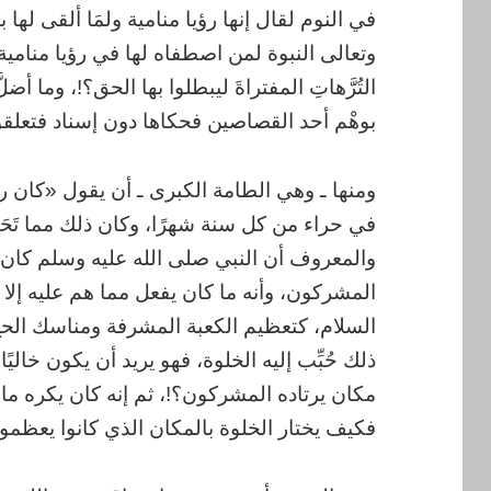
في النوم لقال إنها رؤيا منامية ولمَا ألقى لها ب
وتعالى النبوة لمن اصطفاه لها في رؤيا منامية؟
التُرَّهاتِ المفتراةَ ليبطلوا بها الحق؟!، وما أض
بوهْم أحد القصاصين فحكاها دون إسناد فتعلقو
ومنها ـ وهي الطامة الكبرى ـ أن يقول «كان ر
في حراء من كل سنة شهرًا، وكان ذلك مما تَحَن
والمعروف أن النبي صلى الله عليه وسلم كان ين
المشركون، وأنه ما كان يفعل مما هم عليه إلا م
السلام، كتعظيم الكعبة المشرفة ومناسك الحج 
ذلك حُبِّب إليه الخلوة، فهو يريد أن يكون خالي
مكان يرتاده المشركون؟!، ثم إنه كان يكره ما
فكيف يختار الخلوة بالمكان الذي كانوا يعظمونه