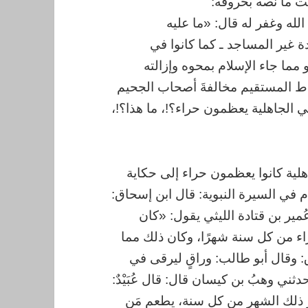
ت ما نصه بحروفه:
لله وغفر له قال: «ما عليه
 غير المساجد ـ كما كانوا في
 مما جاء الإسلام بمحوه وإزالته
اط المستقيم مخالفةَ أصحاب الجحيم
ا في الجاهلية يعظمون حراء؟!، ما هذا؟!،
هلية كانوا يعظمون حراء إلى حكاية
م في السيرة النبوية: قال ابن إسحاق:
ير بن قتادة الليثي يقول: «كان
ء من كل سنة شهرًا، وكان ذلك مما
ق: وقال أبو طالب: وراقٍ ليرقى في
ثني وهبُ بن كيسان قال: قال عُبَيْدٌ:
 ذلك الشهر من كل سنة، يطعم مَن