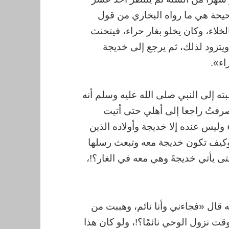
حيحة هي ما رواه البخاري من قول
لخلاء، وكان يخلو بغار حراء، فيتحنث
 ويتزود لذلك، ثم يرجع إلى خديجة
اء».
ته إلى النبي صلى الله عليه وسلم أنه
رفتُ راجعا إلى أهلي حتى أتيت
وليس عنده إلا خديجة وأولاده الذين
، وكيف تكون خديجة معه وتبعث رسلها
ى يأتي خديجةَ وهي معه في الغار؟!،
ه قال «فجاءني وأنا نائم، وهببت من
ت نزول الوحي نائمًا؟!، ولو كان هذا