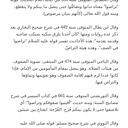
“تراصوا” معناه تدانوا وتضامُّوا حتى يتصل ما بينكم ولا ينقطع،
ومنه قول الله تعالى {كأنهم بنيان مرصوص}.
وقال ابن بطال المتوفى سنة 449 في شرح صحيح البخاري بعد
ذكر عدة روايات ومنها “كان أحدنا يلزق منكبه بمنكب صاحبه
وقدمه بقدمه”: هذه الأحاديث تفسر قوله عليه السلام “تراصوا
في الصف”، وهذه هيئة التراصِّ.
وقال الباجي المتوفى سنة 474 في المنتقى: تسوية الصفوف
من هيئات الصلاة، وهو يتصل بمقام المأمومين من الإمام، فإذا
كانوا عددا لزم فيهم إقامة الصفوف وهو تقويمها ونماؤها
والتراص فيها.
وقال التوربشتي المتوفى سنة 661 في كتاب الميسر في شرح
مصابيح السنة: ومنه حديث “أقيموا صفوفكم وتراصوا”: أي
تلاصقوا حتى لا يكون بينكم فُرَج. الفُرْجة: انفتاح بين شيئين.
وقال النووي في شرح صحيح مسلم: قوله صلى الله عليه