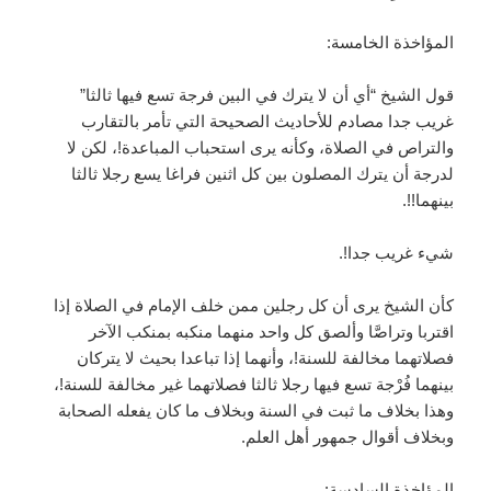
المؤاخذة الخامسة:
قول الشيخ “أي أن لا يترك في البين فرجة تسع فيها ثالثا”
غريب جدا مصادم للأحاديث الصحيحة التي تأمر بالتقارب
والتراص في الصلاة، وكأنه يرى استحباب المباعدة!، لكن لا
لدرجة أن يترك المصلون بين كل اثنين فراغا يسع رجلا ثالثا
بينهما!!.
شيء غريب جدا!.
كأن الشيخ يرى أن كل رجلين ممن خلف الإمام في الصلاة إذا
اقتربا وتراصَّا وألصق كل واحد منهما منكبه بمنكب الآخر
فصلاتهما مخالفة للسنة!، وأنهما إذا تباعدا بحيث لا يتركان
بينهما فُرْجة تسع فيها رجلا ثالثا فصلاتهما غير مخالفة للسنة!،
وهذا بخلاف ما ثبت في السنة وبخلاف ما كان يفعله الصحابة
وبخلاف أقوال جمهور أهل العلم.
المؤاخذة السادسة: