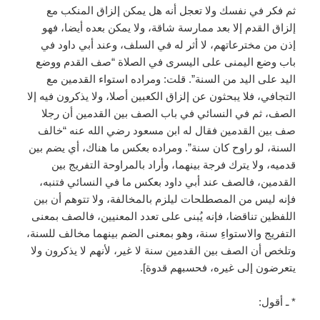
ثم فكر في نفسك ولا تعجل أنه هل يمكن إلزاق المنكب مع
إلزاق القدم إلا بعد ممارسة شاقة، ولا يمكن بعده أيضا، فهو
إذن من مخترعاتهم، لا أثر له في السلف، وعند أبي داود في
باب وضع اليمنى على اليسرى في الصلاة “صف القدم ووضع
اليد على اليد من السنة”. قلت: ومراده استواء القدمين مع
التجافي، فلا يبحثون عن إلزاق الكعبين أصلا، ولا يذكرون فيه إلا
الصف، ثم في النسائي في باب الصف بين القدمين أن رجلا
صف بين القدمين فقال له ابن مسعود رضي الله عنه “خالف
السنة، لو راوح كان سنة”. ومراده بعكس ما هناك، أي يضم بين
قدميه، ولا يترك فرجة بينهما، وأراد بالمراوحة التفريج بين
القدمين، فالصف عند أبي داود بعكس ما في النسائي فتنبه،
فإنه ليس من المصطلحات ليلزم بالمخالفة، ولا تتوهم أن بين
اللفظين تناقضا، فإنه يُبنى على تعدد المعنيين، فالصف بمعنى
التفريج والاستواءِ سنة، وهو بمعنى الضم بينهما مخالف للسنة،
وتلخص أن الصف بين القدمين سنة لا غير، لأنهم لا يذكرون ولا
يتعرضون إلى غيره، فحسبهم قدوة].
* ـ أقول: