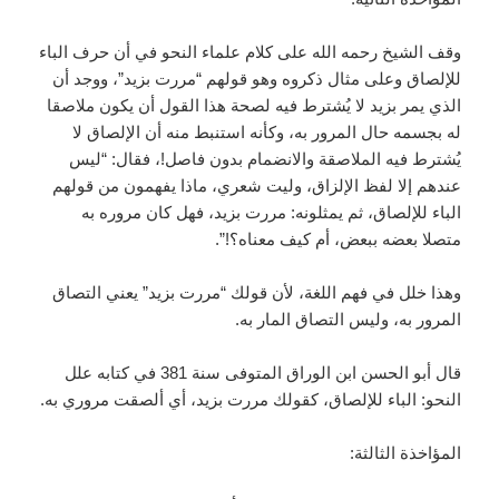
وقف الشيخ رحمه الله على كلام علماء النحو في أن حرف الباء
للإلصاق وعلى مثال ذكروه وهو قولهم “مررت بزيد”، ووجد أن
الذي يمر بزيد لا يُشترط فيه لصحة هذا القول أن يكون ملاصقا
له بجسمه حال المرور به، وكأنه استنبط منه أن الإلصاق لا
يُشترط فيه الملاصقة والانضمام بدون فاصل!، فقال: “ليس
عندهم إلا لفظ الإلزاق، وليت شعري، ماذا يفهمون من قولهم
الباء للإلصاق، ثم يمثلونه: مررت بزيد، فهل كان مروره به
متصلا بعضه ببعض، أم كيف معناه؟!”.
وهذا خلل في فهم اللغة، لأن قولك “مررت بزيد” يعني التصاق
المرور به، وليس التصاق المار به.
قال أبو الحسن ابن الوراق المتوفى سنة 381 في كتابه علل
النحو: الباء للإلصاق، كقولك مررت بزيد، أي ألصقت مروري به.
المؤاخذة الثالثة: