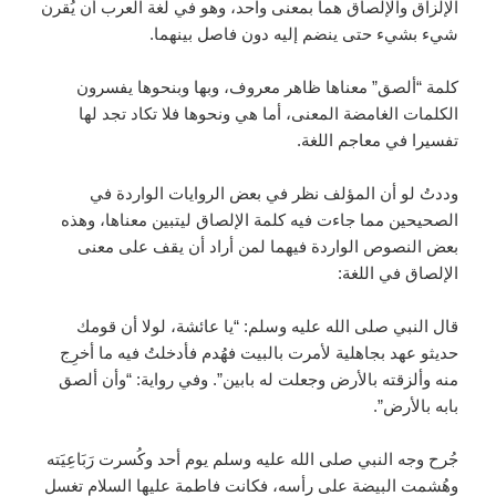
الإلزاق والإلصاق هما بمعنى واحد، وهو في لغة العرب أن يُقرن
شيء بشيء حتى ينضم إليه دون فاصل بينهما.
كلمة “ألصق” معناها ظاهر معروف، وبها وبنحوها يفسرون
الكلمات الغامضة المعنى، أما هي ونحوها فلا تكاد تجد لها
تفسيرا في معاجم اللغة.
وددتُ لو أن المؤلف نظر في بعض الروايات الواردة في
الصحيحين مما جاءت فيه كلمة الإلصاق ليتبين معناها، وهذه
بعض النصوص الواردة فيهما لمن أراد أن يقف على معنى
الإلصاق في اللغة:
قال النبي صلى الله عليه وسلم: “يا عائشة، لولا أن قومك
حديثو عهد بجاهلية لأمرت بالبيت فهُدم فأدخلتُ فيه ما أخرِج
منه وألزقته بالأرض وجعلت له بابين”. وفي رواية: “وأن ألصق
بابه بالأرض”.
جُرح وجه النبي صلى الله عليه وسلم يوم أحد وكُسرت رَبَاعِيَته
وهُشمت البيضة على رأسه، فكانت فاطمة عليها السلام تغسل