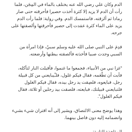
الدم وكان علي رضي الله عنه يختلف بالماء في المِجَن، فلما
رأت أن الدم لا يزيد إلا كثرة أخذت حصيرا فأحرقته حتى صار
رمادا ثم ألزقته، فاستمسك الدم. وفي رواية: فلما رأت الدم
يزيد على الماء كثرة عمَدت إلى حصير فأحرقتها وألصقتها على
جرحه.
قدِمَ على النبي صلى الله عليه وسلم سبيٌ، فإذا امرأة من
السبي وجدت صبيا فأخذته فألصقته ببطنها وأرضعته.
“غزا نبي من الأنبياء، فجمعوا ما غنموا، فأقبلت النار لتأكله،
فأبت أن تطْعَمه، فقال فيكم غلول، فلـْيبايعني من كل قبيلة
رجل، فبايعوه، فلصِقت يد رجل بيده، فقال فيكم الغلول
فلتبايعني قبيلتك، فبايعته، فلصقت بيد رجلين أو ثلاثة، فقال
فيكم الغلول”.
وهذا يوضح معنى الالتصاق، ويشير إلى أنه اقتران شيء بشيء
وانضمامه إليه دون فاصل بينهما.
المؤاخذة الثانية: