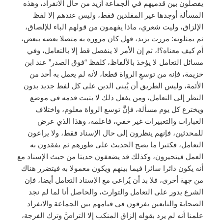
يفصلون بين قدميهم في الجماعة أزيد من حال الانفراد، وهذه
المسألة أوجدها غير المقلدين فقط، وليس عندهم إلا لفظ
الإلزاق، وليت شعري، ماذا يفهمون من قولهم الباء للإلصاق،
ثم يمثلونه: مررت بزيد، فهل كان مروره به متصلا بعضه ببعض،
أم كيف معناه؟!، ثم إن الأمر لا ينفصل قط إلا بالتعامل، وفي
مسائل التعامل لا يؤخذ بالألفاظ، كلفظ “فوق الصدر” عند ابن
خزيمة، فإنه من توسعِ الرواة قطعا، لأنه لم يعمل به أحد من
الأئمة، وليس الطريق أن يُبنى الدين على كل لفظ جديد بدون
النظر إلى التعامل، ومن يفعل ذلك لا يثبت قدمه في موضع
ويخترع كل يوم مسألة، فإنَّ توسع الرواة معلوم، واختلاف
العبارات والتعبيرات غير خفي، فاعلمه، وهذا الذي عرض
للمحدثين، فإنهم ينظرون إلى حال الإسناد فقط، ولا يراعون
التعامل، فكثيرا ما يصح الحديث على طورهم ثم يفقدون به
العمل فيتحيرون، وكذلك قد يضعفون حديثا من حيث الإسناد مع
أنه يكون دائرا سائرا فيما بينهم ويكون معمولا به فيتضرر هناك
من جهة أخرى، فلا بد أن يُراعى مع الإسناد التعامل أيضا، فإن
الشرع يدور على التعامل والتوارث، والحاصل أنا لما لم نجد
الصحابة والتابعين يفرقون في قيامهم بين الجماعة والانفراد
علمنا أنه لم يرد بقوله إلزاق المنكب إلا التراصَّ وترك الفرجة،