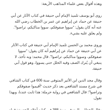
وهذه أقوال بعض علماء المذاهب الأربعة:
روى أبو يوسف تلميذ الإمام أبي حنيفة في كتاب الآثار عن أبي
حنيفة عن حماد عن إبراهيم عن عمر بن الخطاب رضي الله
عنه أنه كان يقول: “سووا صفوفكم، سووا مناكبكم، تراصوا”.
ولم يعلق عليه بشيء.
وروى محمد بن الحسن تلميذ الإمام أبي حنيفة في كتاب الآثار
عن أبي حنيفة عن حماد عن إبراهيم أنه كان يقول: “سووا
صفوفكم، وسووا مناكبكم، تراصوا”. قال محمد: وبه نأخذ، لا
ينبغي أن يُترك الصف وفيه الخلل حتى يسووا، وهو قول أبي
حنيفة.
وقال مجد الدين ابن الأثير المتوفى سنة 606 في كتاب الشافي
في شرح مسند الشافعي بعد ذكر حديث “أقيموا صفوفكم
وتراصوا”: قال الشافعي في رواية حرملة: هذا ثابت عندنا، وبهذا
نقول.
وقال الخطابي المتوفى سنة 388 في كتابه أعلام الحديث: قوله