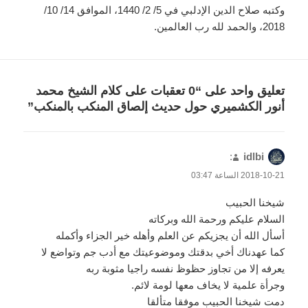
وكتبه صلاح الدين الإدلبي في 5/ 2/ 1440، الموافق 14/ 10/
2018، والحمد لله رب العالمين.
تعليق واحد على “0 تعقبات على كلام الشيخ محمد
أنور الكشميري حول حديث إلصاق المنكب بالمنكب”
idlbi
يقول
:
2018-10-21 الساعة 03:47
شيخنا الحبيب
السلام عليكم ورحمة الله وبركاته
أسأل الله أن يجزيكم عن العلم وأهله خير الجزاء وأكمله
كما عهدناك أخي بدقتك وموضوعيتك مع أدب جم وتواضع لا
يعرفه إلا من تجاوز حظوظ نفسه راجيا مثوبة ربه
وجرأة علمية لا يخاف معها لومة لائم.
دمت شيخنا الحبيب موفقا متألقا