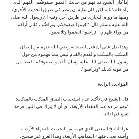
إذا كان الشيخ قد فهم من حديث “أقيموا صفوفكم” الفهم الذي
رآه فله ذلك، لكن كان عليه أن ينظر في طرق الحديث الأخرى،
ومنها ما رواه البخاري من طريق آخر، وفيه أن رسول الله صلى
الله عليه وسلم قال: “أقيموا صفوفكم، وتراصُّوا، فإني أراكم
من وراء ظهري”. تراصوا: انضموا وتلاصقوا.
وهذا يدل على أن فعل الصحابة رضي الله عنهم من إلصاق
المنكب بالمنكب والقدم بالقدم ليس مما فهموه من قول
رسول الله صلى الله عليه وسلم “أقيموا صفوفكم” فقط، بل
من قوله كذلك “وتراصوا”.
المؤاخذة الرابعة:
قال الشيخ في تأكيد عدم استحباب إلصاق المنكب بالمنكب:
“وهو مراده عند الفقهاء الأربعة، أي أن لا يترك في البين فرجة
تسع فيها ثالثا”.
عزا الشيخ المعنى الذي فهمه من الحديث للفقهاء الأربعة،
وأظنه يعني فقهاء المذاهب الأربعة، وهذا العزو غير صحيح،