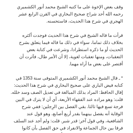
وقف بعض الإخوة على ما كتبه الشيخ محمد أنور الكشميري
رحمه الله أحد شراح صحيح البخاري في القرن الرابع عشر
الهجري في شرح هذا الحديث، فاستحسنه.
قرأت ما قاله الشيخ في شرح هذا الحديث فوجدت أكثره
بخلاف ذلك تماما، سواء في ذلك ما قاله فيما يتعلق بشرح
الحديث أو ما ذكره استطرادا، وشرعت في كتابة بعض
التعقبات، ومنها تعقبات لغوية، إلا أن الأمر طال، فآثرت أن
أقتصر على بعض ما أراه مهما.
* ـ قال الشيخ محمد أنور الكشميري المتوفى سنة 1353 في
كتابه فيض الباري على صحيح البخاري في شرح هذا الحديث:
[قال الحافظ: المراد بذلك المبالغة في تعديل الصف وسد خلله.
قلت: وهو مراده عند الفقهاء الأربعة، أي أن لا يترك في البين
فرجة تسع فيها ثالثا. بقي الفصل بين الرِجلين: ففي شرح
الوقاية أنه يفصل بينهما بقدر أربع أصابع، وهو قول عند
الشافعية، وفي قول آخر: قدر شبر. قلت: ولم أجد عند السلف
فرقا بين حال الجماعة والانفراد في حق الفصل بأن كانوا