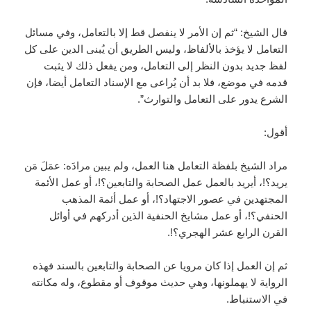
قال الشيخ: “ثم إن الأمر لا ينفصل قط إلا بالتعامل، وفي مسائل
التعامل لا يؤخذ بالألفاظ، وليس الطريق أن يُبنى الدين على كل
لفظ جديد بدون النظر إلى التعامل، ومن يفعل ذلك لا يثبت
قدمه في موضع، فلا بد أن يُراعى مع الإسناد التعامل أيضا، فإن
الشرع يدور على التعامل والتوارث”.
أقول:
مراد الشيخ بلفظة التعامل هنا العمل، ولم يبين مرادَه: عمَلَ مَن
يريد؟!، أيريد بالعمل عمل الصحابة والتابعين؟!، أو عمل الأئمة
المجتهدين في عصور الاجتهاد؟!، أو عمل أئمة المذهب
الحنفي؟!، أو عمل مشايخ الحنفية الذين أدركهم في أوائل
القرن الرابع عشر الهجري؟!.
ثم إن العمل إذا كان مرويا عن الصحابة والتابعين بالسند فهذه
الرواية لا يهملونها، وهي حديث موقوف أو مقطوع، وله مكانته
في الاستنباط.