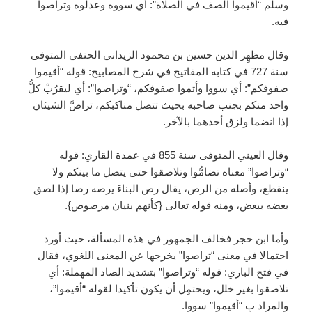
وسلم “أقيموا الصف في الصلاة”: أي سووه وعدلوه وتراصوا
فيه.
وقال مظهِر الدين حسين بن محمود الزيداني الحنفي المتوفى
سنة 727 في كتابه المفاتيح في شرح المصابيح: قوله “أقيموا
صفوفكم”: أي سووا وأتموا صفوفكم، “وتراصوا”: أي ليقرُبْ كلُّ
واحد منكم بجنب صاحبه بحيث تتصل مناكبكم، تراصَّ الشيئان
إذا انضما ولزق أحدهما بالآخر.
وقال العيني المتوفى سنة 855 في عمدة القاري: قوله
“وتراصوا” معناه تضامُّوا وتلاصقوا حتى يتصل ما بينكم ولا
ينقطع، وأصله من الرص، يقال رص البناءَ يرصه رصا إذا لصق
بعضه ببعض، ومنه قوله تعالى {كأنهم بنيان مرصوص}.
وأما ابن حجر فخالف الجمهور في هذه المسألة، حيث أورد
احتمالا في معنى “تراصوا” يخرجها عن المعنى اللغوي، فقال
في فتح الباري: قوله “وتراصوا” بتشديد الصاد المهملة: أي
تلاصقوا بغير خلل، ويحتمِل أن يكون تأكيدا لقوله “أقيموا”،
والمراد بِ “أقيموا” سووا.