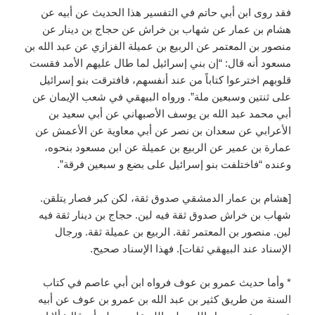
فقد روى ابن أبي حاتم في التفسير هذا الحديث عن أبيه عن
هشام بن عمار عن شهاب بن خراش عن حجاج بن دينار عن
منصور بن المعتمر عن الربيع بن عميلة الفزازي عن عبد الله بن
مسعود أنه قال: “إن بني إسرائيل لما طال عليهم الأمد فقست
قلوبهم اخترعوا كتاباً من عند أنفسهم، فافترقت بنو إسرائيل
على ثنتين وسبعين ملة”. ورواه البيهقي في شعب الإيمان عن
أبي محمد عبد الله بن يوسف الأصبهاني عن أبي سعيد بن
الأعرابي عن سعدان بن نصر عن أبي معاوية عن الأعمش عن
عمارة بن عمير عن الربيع بن عميلة عن ابن مسعود بنحوه،
وعنده “فاختلفت بنو إسرائيل على بضع و سبعين فرقة”.
[هشام بن عمار الدمشقي صدوق ثقة، لكن كبر فصار يتلقن.
شهاب بن خراش صدوق ثقة فيه لين. حجاج بن دينار ثقة فيه
لين. منصور بن المعتمر ثقة. الربيع بن عميلة ثقة. ورجال
الإسناد عند البيهقي ثقات]. فهذا الإسناد صحيح.
* وأما حديث عمرو بن عوف فرواه ابن أبي عاصم في كتاب
السنة من طريق كثير بن عبد الله بن عمرو بن عوف عن أبيه