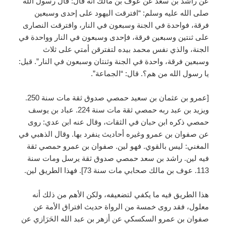
عن راشد بن سعد عن عوف بن مالك أنه قال: قال رسول الله
صلى الله عليه وسلم: “افترقت اليهود على إحدى وسبعين
فرقة، فواحدة في الجنة وسبعون في النار، وافترقت النصارى
على ثنتين وسبعين فرقة، فإحدى وسبعون في النار وواحدة في
الجنة، والذي نفس محمد بيده لتفترقن أمتي على ثلاث
وسبعين فرقة، واحدة في الجنة وثنتان وسبعون في النار”. قيل:
يا رسول الله من هم؟. قال: “الجماعة”.
[عمرو بن عثمان بن سعيد حمصي صدوق ثقة مات سنة 250.
ويزيد بن عبد ربه حمصي ثقة مات سنة 224. عباد بن يوسف
حمصي ذكره ابن حبان في الثقات، وقال عنه ابن عدي: روى
عن صفوان بن عمرو وغيره أحاديث ينفرد بها. وقال الذهبي في
المغني: ليس بالقوي. فهو لين. صفوان بن عمرو حمصي ثقة
فيه لين. راشد بن سعد حمصي صدوق ثقة يرسل ومات سنة
113. عوف بن مالك صحابي مات سنة 73]. فهذا الطريق لين.
هذا الطريق فيه ما يكفي لتضعيفه، ولكن الأهم من ذلك أنه
معلول، فقد روى خمسة من الرواة حديث افتراق الأمة عن
صفوان بن عمرو السكسكي عن أزهر بن عبد الله الحَرَازي عن