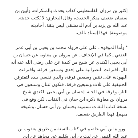
[كثير بن مروان الفلسطيني كذاب يحدث بالمنكرات. وأبين بن
سفيان ضعيف منكر الحديث، وقال البخاري: لا يُكتب حديثه.
عبد الله بن يزيد بن آدم الدمشقي ليس بثقة، أحاديثه
موضوعة]. فهذا إسناد تالف.
* وأما الموقوف على علي فرواه محمد بن يحيى بن أبي عمر
العدني ـ كما في الإتحاف ـ عن مروان بن معاوية عن حسان بن
أبي يحيى الكندي عن شيخ من كندة عن علي رضي الله عنه أنه
قال: افترقت النصرانية على إحدى وسبعين فرقة، وافترقت
اليهودية على ثنتين وسبعين فرقة، والذي نفسي بيده لتفترقن
الحنيفية على ثلاث وسبعين فرقة، فتكون ثنتان وسبعون في
النار، وفرقة في الجنة. [حسان بن أبي يحيى الكندي شيخ
مروان بن معاوية ذكره ابن حبان في الثقات، لكن وقع في
نسخة كتاب الثقات تسميته بحسان بن أبي حسان. وشيخه
مبهم]. فهذا الطريق ضعيف.
ـ ورواه ابن أبي عاصم في كتاب السنة من طريق يعقوب بن
عبد الله القمي عن ليث بن أبي سُليم عن مجاهد عن ابن