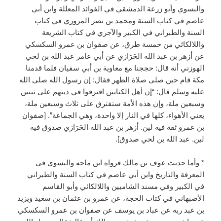
والبسوي وأبو زرعة الدمشقي في الفوائد المعللة وابن أبي
عاصم في كتاب السنة ومحمد بن نصر المروزي في كتاب
السنة والطبراني في الكبير والآجري في كتاب الشريعة
واللالكائي من خمسة طرق، عن صفوان بن عمرو السكسكي
عن أزهر بن عبد الله الحَرَازي عن أبي عامر عبد الله بن لحي
الهوزني أنه قال: حججنا مع معاوية بن أبي سفيان فلما قدمنا
مكة قام حين صلى صلاة الظهر فقال: إن رسول الله صلى الله
عليه وسلم قال: “إن أهل الكتابين افترقوا في دينهم على ثنتين
وسبعين ملة، وإن هذه الأمة ستفترق على ثلاث وسبعين ملة،
يعني الأهواء، كلها في النار إلا واحدة، وهي الجماعة”. [صفوان
بن عمرو ثقة فيه لين. أزهر بن عبد الله الحَرَازي صدوق فيه
لين. عبد الله بن لحي صدوق].
* وأما حديث عوف بن مالك فرواه ابن ماجه والبسوي في
المعرفة والتاريخ وابن أبي عاصم في كتاب السنة والطبراني
في الكبير وفي مسند الشاميين واللالكائي وأبو القاسم
الأصبهاني في كتاب الحجة، عن عمرو بن عثمان بن سعيد ويزيد
بن عبد ربه عن عباد بن يوسف عن صفوان بن عمرو السكسكي