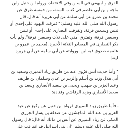
الفرق والبيهقي في السنن وفي الاعتقاد، ورواه ابن حنبل وابن
ماجه وابن أبي عاصم في كتاب السنة، من خمسة طرق عن
محمد بن عمرو عن أبي سلمة عن أبي هريرة أنه قال: قال
رسول الله صلى الله عليه وسلم: “افترقت اليهود على إحدى أو
ثنتين وسبعين فرقة، وتفرقت النصارى على إحدى أو ثنتين
وسبعين فرقة، وتفترق أمتي على ثلاث وسبعين فرقة”. ولم يأت
ذكر النصارى في المصادر الثلاثة الأخيرة. [محمد بن عمرو بن
علقمة صدوق فيه لين، وروايته عن أبي سلمة عن أبي هريرة
لينة].
* وأما حديث أنس فرُوي عنه من طريق زياد النميري وسعيد بن
أبي هلال وزيد بن أسلم والزبير بن عدي وسلمان بن طريف
وعبد العزيز بن صهيب ويحيى بن سعيد الأنصاري وسعد بن
سعيد الأنصاري ويزيد الرقاشي وقتادة:
ـ فأما طريق زياد النميري فرواه ابن حنبل عن وكيع عن عبد
العزيز بن عبد الله الماجشون عن صدقة بن يسار الجزري
المكي عن زياد النميري عن أنس بن مالك أنه قال: قال رسول
الله صلى الله عليه وسلم: “إن بني إسرائيل قد افترقت على