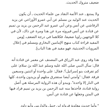
ضعيف متروك الحديث.
ولا يمتنع ـ عند الأئمة النقاد من علماء الحديث ـ أن يكون
الحديث عند الوليد بن مسلم عن أبي عمرو الأوزاعي عن يزيد
الرقاشي عن أنس وعن أبي عمرو عبد الرحمن بن يزيد بن تميم
عن قتادة عن أنس فيرويَه مرة عن هذا ومرة عن ذاك، لأن في
كلا الوجهين راويا ضعيفا، فكلاهما في درجة الضعف. [ومن
المفيد قراءة كتاب منهج الإمامين البخاري ومسلم في إعلال
المرويات الحديثية، فهو مفيد في هذا الباب].
هذا وقد روى عبد الرزاق في المصنف عن معمر عن قتادة أنه
قال: سأل النبي صلى الله عليه وسلم عبدَ الله بنَ سلام: على
كم تفرقت بنو إسرائيل؟. فقال: على واحدة أو اثنتين وسبعين
فرقة. فقال: “وأمتي أيضا ستفترق مثلهم أو يزيدون واحدة، كلها
في النار إلا واحدة”. ويبدو أن هذه الرواية المرسلة هي أصل
رواية قتادة، فأخذها منه عبد الرحمن بن يزيد بن تميم فزاد فيها
في المتن وجعلها عن قتادة عن أنس.
* وأما حديث معاوية فرواه ابن حنبل والدارمي وأبو داود