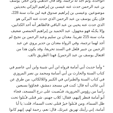
الواحدة، ولم أجد له ترجمة، وقد قال الذهبي وابن حجر: يوسف
بن عبد الرحمن حدث عنه عيسى بن إبراهيم البِرَكي بحديثين
موضوعين. وعيسى بن إبراهيم صدوق فيه لين مات سنة 228،
فإن يكن يوسف بن عبد الرحمن الذي حدث عنه البركي هو
الذي حدث عنه يحيى بن عبد الباقي فالظاهر أنه أحد الكذابين،
وإلا يكـنْه فهو مجهول. عبد الحميد بن إبراهيم الحمصي ضعيف
مات سنة 215 تقريبا. معدان بن سليم وعبد الرحمن بن نجيح لم
أجد لهما ترجمة، وفي الرواة معدان بن حدير يروي عن عبد
الرحمن بن جبير فلعل في السند تحريفا، وقد يكون هذا من
افتعال يوسف بن عبد الرحمن]. فهذا الطريق تالف.
* وأما حديث أبي أمامة فرواه ابن أبي شيبة وابن أبي عاصم في
كتاب السنة والحارث بن أبي أسامة ومحمد بن نصر المروزي
في كتاب السنة والطبراني في الكبير واللالكائي، من طرق عن
أبي غالب أنه قال: كنت في مسجد دمشق، فجاؤوا بسبعين
رأسا من رؤوس الحرورية، فنـُصبت على درج المسجد، فجاء
أبو أمامة فنظر إليهم، فقال: كلاب جهنم، شر قتلى قـُتلوا تحت
ظل السماء، ومن قـَتلوا خيرُ قتلى تحت السماء. قلت: يا أبا
أمامة، إني رأيتك تهريق عبرتك. قال: نعم، رحمة لهم، إنهم كانوا