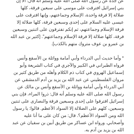
عن جده عن رسول الله صلى الله عليه وسلم أنه قال: ألا إن
بني إسرائيل افترقت على موسى على سبعين فرقة، كلها
ضلالة إلا فرقة واحدة، الإسلام وجماعتهم، وإنها افترقت على
عيسى عليه السلام على إحدى وسبعين فرقة، كلها ضلالة إلا
فرقة الإسلام وجماعتهم، ثم إنكم تفترقون على اثنتين وسبعين
فرقة، كلها ضلالة إلا فرقة الإسلام وجماعتهم”. [كثير بن عبد الله
بن عمرو بن عوف متروك متهم بالكذب].
* وأما حديث أبي الدرداء وأبي أمامة وواثلة بن الأسقع وأنس
فرواه الطبراني في الكبير والآجري في كتاب الشريعة وأبو
إسماعيل الهروي في كتاب ذم الكلام وأهله من طريق كثير بن
مروان الفلسطيني عن عبد الله بن يزيد بن آدم الدمشقي عن
أبي الدرداء وأبي أمامة وواثلة بن الأسقع وأنس بن مالك عن
رسول الله صلى الله عليه وسلم أنه قال: ذروا المراء، فإن بني
إسرائيل افترقوا على إحدى وسبعين فرقة والنصارى على ثنتين
وسبعين، كلهم على الضلالة إلا السواد الأعظم. قالوا: يا رسول
الله ومن السواد الأعظم؟. قال: من كان على ما أنا عليه
وأصحابي. ورواه ابن عساكر من طريق أبين بن سفيان عن عبد
الله بن يزيد بن آدم به.