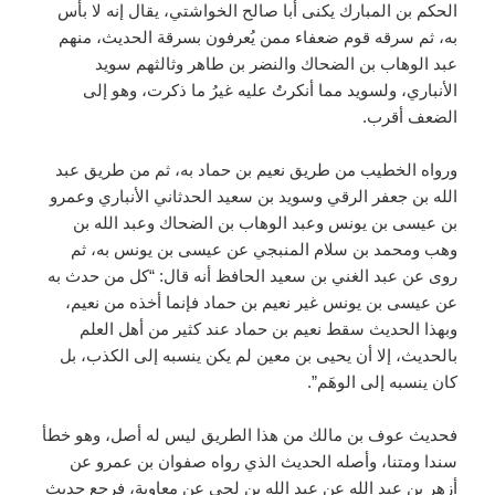
الحكم بن المبارك يكنى أبا صالح الخواشتي، يقال إنه لا بأس
به، ثم سرقه قوم ضعفاء ممن يُعرفون بسرقة الحديث، منهم
عبد الوهاب بن الضحاك والنضر بن طاهر وثالثهم سويد
الأنباري، ولسويد مما أنكرتُ عليه غيرُ ما ذكرت، وهو إلى
الضعف أقرب.
ورواه الخطيب من طريق نعيم بن حماد به، ثم من طريق عبد
الله بن جعفر الرقي وسويد بن سعيد الحدثاني الأنباري وعمرو
بن عيسى بن يونس وعبد الوهاب بن الضحاك وعبد الله بن
وهب ومحمد بن سلام المنبجي عن عيسى بن يونس به، ثم
روى عن عبد الغني بن سعيد الحافظ أنه قال: “كل من حدث به
عن عيسى بن يونس غير نعيم بن حماد فإنما أخذه من نعيم،
وبهذا الحديث سقط نعيم بن حماد عند كثير من أهل العلم
بالحديث، إلا أن يحيى بن معين لم يكن ينسبه إلى الكذب، بل
كان ينسبه إلى الوهَم”.
فحديث عوف بن مالك من هذا الطريق ليس له أصل، وهو خطأ
سندا ومتنا، وأصله الحديث الذي رواه صفوان بن عمرو عن
أزهر بن عبد الله عن عبد الله بن لحي عن معاوية، فرجع حديث