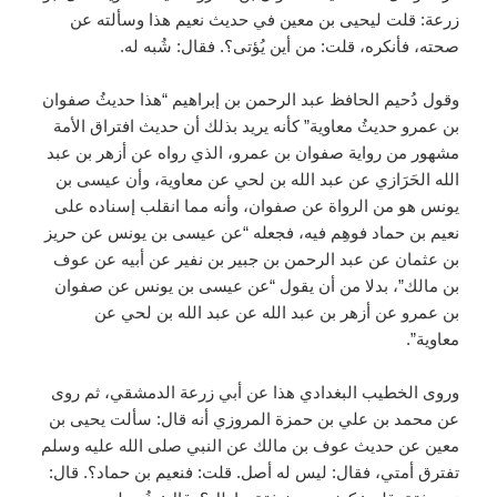
زرعة: قلت ليحيى بن معين في حديث نعيم هذا وسألته عن
صحته، فأنكره، قلت: من أين يُؤتى؟. فقال: شُبه له.
وقول دُحيم الحافظ عبد الرحمن بن إبراهيم “هذا حديثُ صفوان
بن عمرو حديثُ معاوية” كأنه يريد بذلك أن حديث افتراق الأمة
مشهور من رواية صفوان بن عمرو، الذي رواه عن أزهر بن عبد
الله الحَرَازي عن عبد الله بن لحي عن معاوية، وأن عيسى بن
يونس هو من الرواة عن صفوان، وأنه مما انقلب إسناده على
نعيم بن حماد فوهِم فيه، فجعله “عن عيسى بن يونس عن حريز
بن عثمان عن عبد الرحمن بن جبير بن نفير عن أبيه عن عوف
بن مالك”، بدلا من أن يقول “عن عيسى بن يونس عن صفوان
بن عمرو عن أزهر بن عبد الله عن عبد الله بن لحي عن
معاوية”.
وروى الخطيب البغدادي هذا عن أبي زرعة الدمشقي، ثم روى
عن محمد بن علي بن حمزة المروزي أنه قال: سألت يحيى بن
معين عن حديث عوف بن مالك عن النبي صلى الله عليه وسلم
تفترق أمتي، فقال: ليس له أصل. قلت: فنعيم بن حماد؟. قال: