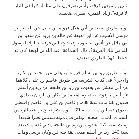
اثنتين وسبعين فرقة، وأنتم تفترقون على مثلها، كلها في النار
إلا فرقة”. زياد النميري بصري ضعيف.
ـ وأما طريق سعيد بن أبي هلال فرواه ابن حنبل عن الحسن بن
موسى الأشيب عن ابن لهيعة عن خالد بن يزيد عن سعيد بن
أبي هلال عن أنس به نحوه، وفيه: وتخلص فرقة. قالوا: يا رسول
الله من تلك الفرقة؟. قال: الجماعة. عبد الله بن لهيعة كان قد
اختلط. فهذا الطريق ضعيف.
ـ وأما طريق زيد بن أسلم فرواه أبو يعلى عن محمد بن بكار،
والآجريُّ في كتاب الشريعة من طريق عاصم بن علي، كلاهما
عن أبي معشر عن يعقوب بن زيد بن طلحة عن زيد بن أسلم
عن أنس مرفوعا به نحوه. [محمد بن بكار بن الريان بغدادي
صدوق ثقة مات سنة 238. وعاصم بن علي بن عاصم واسطي
صدوق فيه لين مات سنة 221. أبو معشر نجيح بن عبد الرحمن
السندي المدني ضعيف وتغير قبل موته بسنتين تغيرا شديدا
ومات سنة 170. يعقوب بن زيد بن طلحة مدني ثقة مات بعد
سنة 140. زيد بن أسلم مدني ثقة فيه لين وكان يرسل ومات