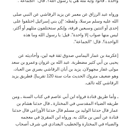
واحدة”. قالوا: وأية ملة هي يا رسول الله؟. قال: “الجماعة”.
ورواه عبد الرزاق عن معمر عن يزيد الرقاشي عن النبي صلى
الله عليه وسلم مرسلا، ولفظه: “إن بني إسرائيل اختلفوا على
إحدى أو اثنتين وسبعين فرقة، وإنكم ستختلفون مثلهم أو أكثر،
ليس منها صواب إلا واحدة”. قيل: يا رسول الله وما هذه
الواحدة؟. قال: “الجماعة”.
[عكرمة بن عمار اليمامي صدوق ثقة فيه لين، وأحاديثه عن
يحيى بن أبي كثير مضطربة. عبد الله بن غزوان وعمرو بن سعد
مولى غفار مجهولان. يزيد بن أبان الرقاشي بصري من العباد،
وهو ضعيف متروك الحديث مات سنة 120 تقريبا]. فطريق يزيد
الرقاشي كله تالف.
ـ وأما طريق قتادة فرواه ابن أبي عاصم في كتاب السنة ـ ومن
طريقه الضياء المقدسي في المختارة ـ قال حدثنا هشام بن
عمار قال حدثنا الوليد بن مسلم قال حدثنا الأوزاعي قال حدثنا
قتادة عن أنس بن مالك به. ورواه ابن المقرئ في معجمه
والضياء في المختارة والخطيب البغدادي في شرف أصحاب