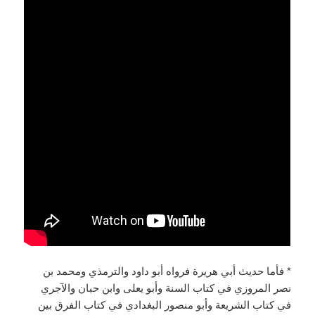
* فأما حديث أبي هريرة فرواه أبو داود والترمذي ومحمد بن
نصر المروزي في كتاب السنة وأبو يعلى وابن حبان والآجري
في كتاب الشريعة وأبو منصور البغدادي في كتاب الفرق بين