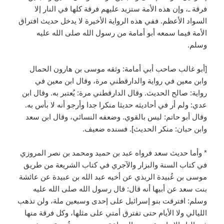
فرقة ـ، وإن هذه الأمة ستزيد عليهم فرقة كلها في النار إلا
السواد الأعظم. ففي هذه الرواية الأخيرة لا يدخل حديث افتراق
الأمة فيما سمعه أبو أمامة من رسول الله صلى الله عليه
وسلم.
[أبو غالب صاحب أبي أمامة: وثقه موسى بن هارون الحمال
وابن معين في رواية والدارقطني مرة، وقال ابن معين في
رواية: صالح الحديث. وقال الدارقطني مرة: يُعتبر به. وقال ابن
عدي: ولم أر في أحاديثه حديثا منكرا جدا وأرجو أنه لا بأس به.
وقال أبو حاتم: ليس بالقوي. وضعفه النسائي، وقال ابن سعد
وابن حبان: منكر الحديث]. فسنده ضعيف.
* وأما حديث سعد فرواه عبد بن حميد ومحمد بن نصر المروزي
في كتاب السنة والبزار والآجري في كتاب الشريعة من طريق
موسى بن عُبيدة الربذي عن أخيه عبد الله بن عبيدة عن عائشة
بنت سعد عن أبيها أنه قال: قال رسول الله صلى الله عليه
وسلم: افترقت بنو إسرائيل على إحدى وسبعين ملة، ولن تذهب
الليالي ولا الأيام حتى تفترق أمتي على مثلها، وكل فرقة منها