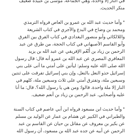
في النار إلا واحدة، وهي الجماعة. موسى بن عُبيدة ضعيف
منكر الحديث.
* وأما حديث عبد الله بن عمرو بن العاص فرواه الترمذي
ومحمد بن وضاح في البدع والآجري في كتاب الشريعة
واللالكائي وأبو منصور البغدادي في كتاب الفرق بين الفرق
وأبو القاسم الأصبهاني في كتاب الحجة، من طرق عن عبد
الرحمن بن زياد بن أَنْعُم الإفريقي عن عبد الله بن يزيد
المعافري المصري عن عبد الله بن عمرو أنه قال: قال رسول
الله صلى الله عليه وسلم: ليأتين على أمتي ما أتى على بني
إسرائيل حذو النعل بالنعل، وإن بني إسرائيل تفرقت على ثنتين
وسبعين ملة، وتفترق أمتي على ثلاث وسبعين ملة، كلهم في
النار إلا ملة واحدة. قالوا: ومن هي يا رسول الله؟. قال: ما أنا
عليه وأصحابي. عبد الرحمن بن زياد بن أنعم ضعيف.
* وأما حديث ابن مسعود فرواه ابن أبي عاصم في كتاب السنة
والطبراني في الكبير عن هشام بن عمار عن الوليد بن مسلم
عن بكير بن معروف عن مقاتل بن حيان عن القاسم بن عبد
الرحمن عن أبيه عن جده عبد الله بن مسعود، أن رسول الله