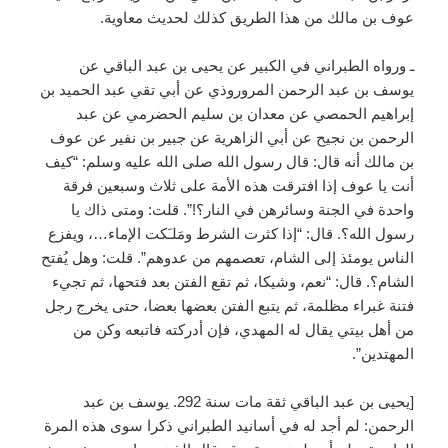
عوف بن مالك من هذا الطريق كذلك لحديث معاوية.
ـ ورواه الطبراني في الكبير عن يحيى بن عبد الباقي عن
يوسف بن عبد الرحمن المروروذي عن أبي تقي عبد الحميد بن
إبراهيم الحمصي عن معدان بن سليم الحضرمي عن عبد
الرحمن بن نجيح عن أبي الزاهرية عن جبير بن نفير عن عوف
بن مالك أنه قال: قال رسول الله صلى الله عليه وسلم: “كيف
أنت يا عوف إذا افترقت هذه الأمة على ثلاث وسبعين فرقة
واحدة في الجنة وسائرهن في النار؟!”. قلت: ومتى ذاك يا
رسول الله؟. قال: “إذا كثرت الشرط ومَلـَكت الإماء…، ويفزع
الناس يومئذ إلى الشام، تعصمهم من عدوهم”. قلت: وهل يُفتح
الشام؟. قال: “نعم، وشيكا، ثم تقع الفتن بعد فتحها، ثم تجيء
فتنة غبراء مظلمة، ثم يتبع الفتن بعضها بعضا، حتى يخرج رجل
من أهل بيتي يقال له المهدي، فإن أدركته فاتبعه وكن من
المهتدين”.
[يحيى بن عبد الباقي ثقة مات سنة 292. يوسف بن عبد
الرحمن: لم أجد له في أسانيد الطبراني ذكرا سوى هذه المرة