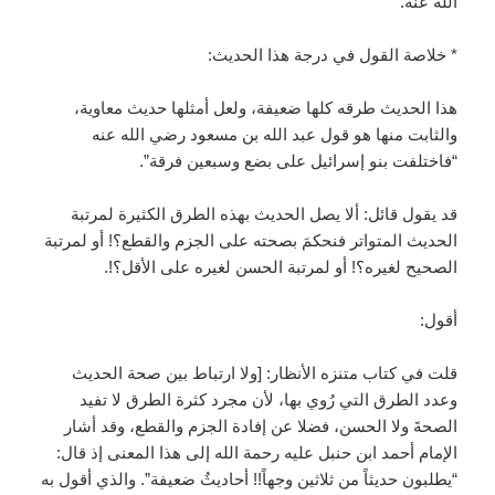
الله عنه.
* خلاصة القول في درجة هذا الحديث:
هذا الحديث طرقه كلها ضعيفة، ولعل أمثلها حديث معاوية،
والثابت منها هو قول عبد الله بن مسعود رضي الله عنه
“فاختلفت بنو إسرائيل على بضع وسبعين فرقة”.
قد يقول قائل: ألا يصل الحديث بهذه الطرق الكثيرة لمرتبة
الحديث المتواتر فنحكمَ بصحته على الجزم والقطع؟! أو لمرتبة
الصحيح لغيره؟! أو لمرتبة الحسن لغيره على الأقل؟!.
أقول:
قلت في كتاب متنزه الأنظار: [ولا ارتباط بين صحة الحديث
وعدد الطرق التي رُوي بها، لأن مجرد كثرة الطرق لا تفيد
الصحةَ ولا الحسن، فضلا عن إفادة الجزم والقطع، وقد أشار
الإمام أحمد ابن حنبل عليه رحمة الله إلى هذا المعنى إذ قال:
“يطلبون حديثاً من ثلاثين وجهاً!! أحاديثُ ضعيفة”. والذي أقول به