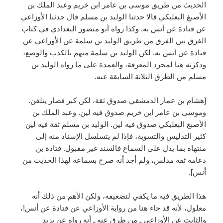
الحديث من طريق موسى بن عامر ابن خريم وعبد الملك بن
الأصبغ البعلبكي قالا حدثنا الوليد بن مسلم قال حدثنا الأوزاعي
عن قتادة عن أنس به. وكذا رواه أبو منصور البغدادي في كتاب
الفرق بين الفرق من طريق الوليد بن سلمة عن الأوزاعي عن
قتادة عن أنس به. لكن الوليد بن سلمة متهم بالكذب والوضع،
وذكرته هنا لمجرد المعرفة، والعمدة على ما رواه الوليد بن
مسلم من الطرق الثلاثة السابقة عنه.
[هشام بن عمار الدمشقي صدوق ثقة، لكن كبر فصار يتلقن.
وموسى بن عامر ابن خريم صدوق فيه لين. وعبد الملك بن
الأصبغ البعلبكي صدوق فيه لين. الوليد بن مسلم ثقة فيه لين
كثير التدليس والتسوية، فإذا لم يتسلسل الإسناد منه إلى
منتهاه بما يدل على السماع فالسند غير مقبول. قتادة بن
دعامة ثقة مدلس، ولم أجد أنه صرح بسماعه لهذا الحديث من
أنس].
هذا الطريق فيه ما يكفي لتضعيفه، ولكن الأهم من ذلك أنه
معلول، لأنه قد جاء هنا من رواية الأوزاعي عن قتادة عن أنس!،
والثابت عن الأوزاعي ـ من طرق عنه ـ أنه رواه عن يزيد