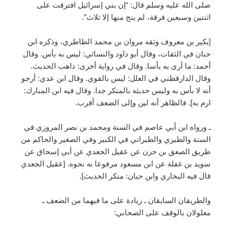
صلى الله عليه وسلم قال: “إن بني إسرائيل افترقت على
اثنتين وسبعين فرقة، لم ينج منها إلا ثلاث”.
[بكير بن معروف وثقه مروان بن محمد الطاطري، وذكره ابن
حبان في الثقات، وقال أبو داود والنسائي: ليس به بأس. وقال
أحمد: ما أرى به بأسا. وقال في رواية أخرى: ذاهب الحديث.
وقال الدارقطني في العلل: ليس بالقوي. وقال ابن عدي: أرجو
أنه لا بأس به وليس حديثه بالمنكر جدا. وقال فيه ابن المبارك:
ارم به]. فالظاهر أنه لين وإلى الضعف أقرب.
ـ ورواه ابن أبي عاصم في السنة ومحمد بن نصر المروزي في
السنة والطبري والطبراني في الكبير وفي الصغير والحاكم من
طريق الصعق بن حزن عن عقيل الجعدي عن أبي إسحاق عن
سويد بن غفلة عن ابن مسعود مرفوعا به نحوه. [عقيل الجعدي
قال فيه البخاري وابن حبان: منكر الحديث].
والطريقان السابقان ـ زيادة على ما فيهما من الضعف ـ
معلولان بالوقف على الصحابي: