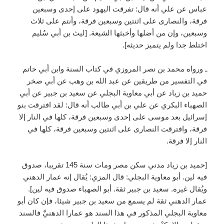
عباس عن علي أنه قال: تفرقت اليهود على إحدى وسبعين
فرقة، والنصارى على اثنتين وسبعين فرقة، وأنتم على ثلاث
وسبعين، وإن من أضلها وأخبثها الشيعة. [ليث بن أبي سُليم
اختلط جدا ولم يتميز حديثه].
ـ ورواه محمد بن نصر المروزي في كتاب السنة وابن أبي حاتم
في التفسير من طريقين عن عبد الله بن وهب عن أبي صخر
حميد بن زياد عن أبي معاوية البجلي عن سعيد بن جبير عن أبي
الصهباء البكري عن علي بن أبي طالب أنه قال: لقد افترقت بنو
إسرائيل بعد موسى على إحدى وسبعين فرقة، كلها في النار إلا
فرقة، وافترقت النصارى على اثنتين وسبعين فرقة، كلها في
النار إلا فرقة.
[حميد بن زياد مدني سكن مصر ومات سنة 145 تقريبا، صدوق
فيه لين. أبو معاوية البجلي: قال المزي: يُقال إنه عمار الدهني
ويُقال غيره. سعيد بن جبير ثقة. أبو الصهباء صدوق فيه لين].
عمار الدهني ثقة لم يسمع من سعيد بن جبير شيئا، فإن كان أبو
معاوية البجلي المذكور في هذا السند هو عمارا الدهنيَّ فالسند