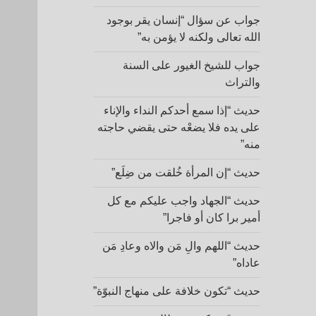
جواب عن سؤال “إنسان يقر بوجود
الله تعالى ولكنه لا يؤمن به”
جواب للشيخ الغيور على السنة
والتراث
حديث “إذا سمع أحدكم النداء والإناء
على يده فلا يضعْه حتى يقضي حاجته
منه”
حديث “إن المرأة خُلقت من ضِلَع”
حديث “الجهاد واجب عليكم مع كل
أمير برا كان أو فاجرا”
حديث “اللهم والِ مَن والاه وعادِ مَن
عاداه”
حديث “تكون خلافة على منهاج النبوّة”