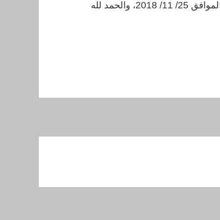
ـ وكتبه صلاح الدين الإدلبي في 17/ 3/ 1440، الموافق 25/ 11/ 2018، والحمد لله