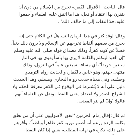
قال الباحث: “الأقوال الكفرية تخرِج من الإسلام مِن دون أن
يقترن بها اعتقاد أو فعل، هذا ما اتفق عليه العلماء وأجمعوا
عليه، فلا التفات إلى ما خالف ذلك”!.
وقال: [وقد كثر في هذا الزمان التساهلُ في الكلام حتى إنه
يخرج من بعضهم ألفاظ تخرجهم عن الإسلام ولا يرون ذلك ذنباً،
فضلاً عن كونه كفراً، وذلك مصداق قوله صلى الله عليه وسلم
“إن العبد ليتكلم بالكلمة لا يرى بها بأساً يهوي بها في النار
سبعين خريفاً”، أي مسافة سبعين عاماً في النزول، وذلك
منتهى جهنم، وهو خاص بالكفار، والحديث رواه الترمذي
وحسَّنه، وفي معناه حديث رواه البخاري ومسلم، وهذا الحديث
دليل على أنه لا يُشترط في الوقوع في الكفر معرفة الحكم ولا
انشراح الصدر ولا اعتقاد معنى اللفظ]. ونقل عن العلماء أنهم
قالوا: “وإنْ لم ينوِ المعنى”.
ثم قال: [قال إمام الحرمين “اتفق الأصوليون على أن من نطق
بكلمة الردة وزعم أنه أضمر تورية كفر ظاهراً وباطناً”، وأقرهم
على ذلك، ذكره في نهاية المطلب، يعني إذا كان اللفظ