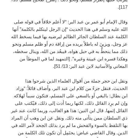
117].
وقال الإمام أبو عمر بن عبد البر: “لا أعلم خلافاً في قوله صلى
الله عليه وسلم في هذا الحديث “إن الرجل ليتكلم بالكلمة” أنها
الكلمة عند السلطان الجائر الظالم ليرضيه بها فيما يسخط الله
عز وجل، ويزينَ له باطلاً يريده من إراقة دم أو ظلم مسلم ونحو
ذلك مما ينحطُّ به في حبل هواه، فيبعُد من الله، وينال سخطه،
وهكذا فسره ابن عيينة وغيره”. [التمهيد لما في الموطأ من
المعاني والأسانيد لابن عبد البر: 13/ 51].
ونقل ابن حجر جملة من أقوال العلماء الذين شرحوا هذا
الحديث، فنقل جزءً من كلام ابن عبد البر، وأضاف قائلاً: “وزاد
ابن بطال: بالبغي أو بالسعي على المسلم، فتكون سبباً لهلاكه
وإن لم يرِد القائل ذلك، لكنها ربما أدت إلى ذلك، فيُكتب على
القائل إثمها. قال ابن التين: هذا هو الغالب، وربما كانت عند غير
ذي السلطان ممن يتأتى منه ذلك. ونقل عن ابن وهب أن المراد
بها التلفظ بالسوء والفحش ما لم يرد بذلك الجحد لأمر الله في
الدين. وقال القاضي عياض: يحتَمِل أن تكون تلك الكلمة من