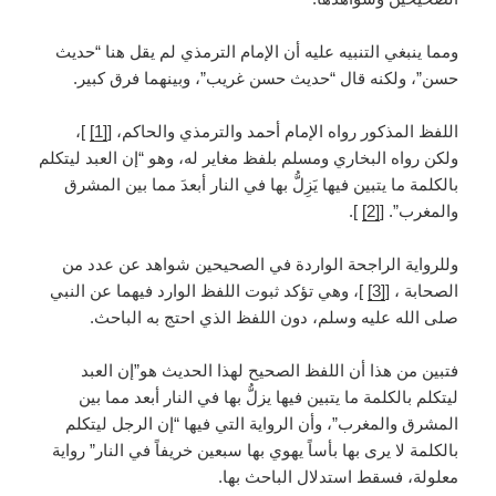
ومما ينبغي التنبيه عليه أن الإمام الترمذي لم يقل هنا “حديث
حسن”، ولكنه قال “حديث حسن غريب”، وبينهما فرق كبير.
اللفظ المذكور رواه الإمام أحمد والترمذي والحاكم، [
[1]
]،
ولكن رواه البخاري ومسلم بلفظ مغاير له، وهو “إن العبد ليتكلم
بالكلمة ما يتبين فيها يَزِلُّ بها في النار أبعدَ مما بين المشرق
والمغرب”. [
[2]
].
وللرواية الراجحة الواردة في الصحيحين شواهد عن عدد من
الصحابة ، [
[3]
]، وهي تؤكد ثبوت اللفظ الوارد فيهما عن النبي
صلى الله عليه وسلم، دون اللفظ الذي احتج به الباحث.
فتبين من هذا أن اللفظ الصحيح لهذا الحديث هو”إن العبد
ليتكلم بالكلمة ما يتبين فيها يزلُّ بها في النار أبعد مما بين
المشرق والمغرب”، وأن الرواية التي فيها “إن الرجل ليتكلم
بالكلمة لا يرى بها بأساً يهوي بها سبعين خريفاً في النار” رواية
معلولة، فسقط استدلال الباحث بها.