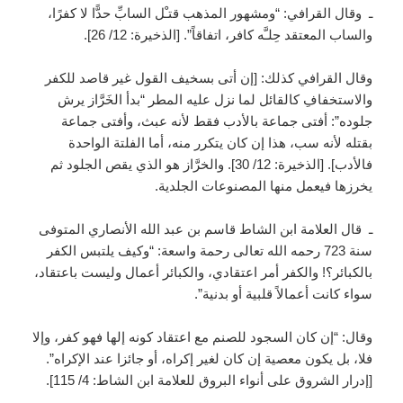
ـ وقال القرافي: “ومشهور المذهب قتـْل السابِّ حدًّا لا كفرًا،
والساب المعتقد حِلـَّه كافر، اتفاقاً”. [الذخيرة: 12/ 26].
وقال القرافي كذلك: [إن أتى بسخيف القول غير قاصد للكفر
والاستخفافِ كالقائل لما نزل عليه المطر “بدأ الخَرَّاز يرش
جلوده”: أفتى جماعة بالأدب فقط لأنه عبث، وأفتى جماعة
بقتله لأنه سب، هذا إن كان يتكرر منه، أما الفلتة الواحدة
فالأدب]. [الذخيرة: 12/ 30]. والخرَّاز هو الذي يقص الجلود ثم
يخرزها فيعمل منها المصنوعات الجلدية.
ـ قال العلامة ابن الشاط قاسم بن عبد الله الأنصاري المتوفى
سنة 723 رحمه الله تعالى رحمة واسعة: “وكيف يلتبس الكفر
بالكبائر؟! والكفر أمر اعتقادي، والكبائر أعمال وليست باعتقاد،
سواء كانت أعمالاً قلبية أو بدنية”.
وقال: “إن كان السجود للصنم مع اعتقاد كونه إلها فهو كفر، وإلا
فلا، بل يكون معصية إن كان لغير إكراه، أو جائزا عند الإكراه”.
[إدرار الشروق على أنواء البروق للعلامة ابن الشاط: 4/ 115].