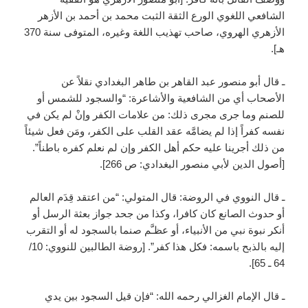
الشافعي اللغوي الورع الثقة الثبت محمد بن أحمد بن الأزهر
الأزهري الهروي، صاحب تهذيب اللغة وغيره، المتوفى سنة 370
هـ].
ـ قال أبو منصور عبد القاهر بن طاهر البغدادي نقلاً عن
الأصحاب أي من الشافعية والأشاعرة: “والسجود للشمس أو
للصنم وما جرى مجرى ذلك: من علامات الكفر وإنْ لم يكن في
نفسه كفراً إذا لم يضامَّه عقد القلب على الكفر، ومَن فعل شيئاً
من ذلك أجرينا عليه حكم أهل الكفر وإن لم نعلم كفره باطناً”.
[أصول الدين لأبي منصور البغدادي: ص 266].
ـ قال النووي في الروضة: قال المتولي: “من اعتقد قِدَم العالم
أو حدوث الصانع كان كافرا، وكذا من جحد جواز بعثة الرسل أو
أنكر نبوة نبي من الأنبياء، أو عظـَّم صنما بالسجود له أو التقرب
إليه بالذبح باسمه: فكل هذا كفر”. [روضة الطالبين للنووي: 10/
64 ـ 65].
ـ قال الإمام الغزالي رحمه الله: “فإن قيل السجود بين يدي