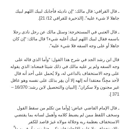
ـ قال القرافي: قال مالك: “إن ناديتَه فأجابك لبيك اللهم لبيك
جاهلا لا شيء عليه”. [الذخيرة للقرافي 12/ 21].
ـ قال العتبي في المستخرجة: وسئل مالك عن رجل نادى رجلا
باسمه فقال لبيك اللهم لبيك أعليه شيء؟ قال مالك: “إن كان
جاهلا أو على وجه السفه فلا شيء عليه”.
قال ابن رشد الجد في شرح هذا القول: “وأما الذي قاله على
وجه السفه ولم ير عليه مالك في ذلك شيئا فمعناه: الذي يقوله
على وجه الاستخفاف بالداعي له، ولا يُحمل على أحد أنه قال
لأحد مجِدًّا معتقدا أنه إلهه إلا أن يقِر بذلك على نفسه وهو عاقل
غير مجنون ولا سكران”. [البيان والتحصيل لابن رشد: 16/370 –
371 ].
ـ قال الإمام القاضي عياض: [وأما من تكلم من سقط القول
وسخف اللفظ ممن لم يضبط كلامه وأهمل لسانه بما يقتضي
الاستخفاف بعظمة ربه وجلالة مولاه غيرَ قاصد للكفر
والاستخفاف ولا عامد للإلحاد: فإن تكرر هذا منه وعُرف به دلَّ