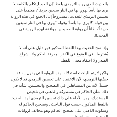
بالحديث الذي رواه الترمذي بلفظ “إن العبد ليتكلم بالكلمة لا
يرى بها بأساً يهوي بها في النار سبعين خريفاً”، معتمداً على
تحسين الترمذي للحديث، مستروحاً إلى الجمع في هذه الرواية
بين قوله “لا يرى بها بأساً” وقوله “يهوي بها في النار سبعين
خريفاً”، ظاناً أن رواية الصحيحين موافقة لهذه الرواية في
المعنى!!.
وإذا صح الحديث بهذا اللفظ المذكور فهو دليل على أنه لا
يُشترط ـ في الوقوع في الكفر ـ معرفة الحكم ولا انشراح
الصدر ولا اعتقاد معنى اللفظ.
ولكن لا يتم للباحث استدلاله بهذه الرواية التي يقول إنه قد
حسَّنها الترمذي، لأن الاعتماد على تحسين الترمذي قد لا يكون
حسناً، لأنه من المتساهلين في التصحيح والتحسين، شأنه في
ذلك شأن الحاكم في مستدركه والذهبي في تلخيص
المستدرك، ومن الأدلة على ذلك تحسين الترمذي لهذا الحديث
باللفظ المذكور ـ حسب قول الباحث ـ وتصحيح الحاكم له
وسكوت الذهبي على تصحيح الحاكم وهو مخالف لروايات
الصحيحين وشواهدها.