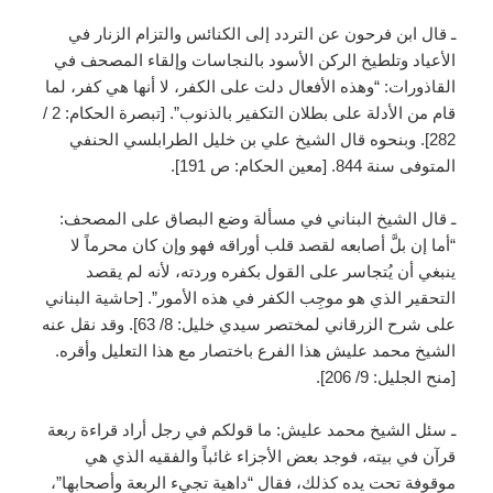
ـ قال ابن فرحون عن التردد إلى الكنائس والتزام الزنار في
الأعياد وتلطيخ الركن الأسود بالنجاسات وإلقاء المصحف في
القاذورات: “وهذه الأفعال دلت على الكفر، لا أنها هي كفر، لما
قام من الأدلة على بطلان التكفير بالذنوب”. [تبصرة الحكام: 2 /
282]. وبنحوه قال الشيخ علي بن خليل الطرابلسي الحنفي
المتوفى سنة 844. [معين الحكام: ص 191].
ـ قال الشيخ البناني في مسألة وضع البصاق على المصحف:
“أما إن بلَّ أصابعه لقصد قلب أوراقه فهو وإن كان محرماً لا
ينبغي أن يُتجاسر على القول بكفره وردته، لأنه لم يقصد
التحقير الذي هو موجِب الكفر في هذه الأمور”. [حاشية البناني
على شرح الزرقاني لمختصر سيدي خليل: 8/ 63]. وقد نقل عنه
الشيخ محمد عليش هذا الفرع باختصار مع هذا التعليل وأقره.
[منح الجليل: 9/ 206].
ـ سئل الشيخ محمد عليش: ما قولكم في رجل أراد قراءة ربعة
قرآن في بيته، فوجد بعض الأجزاء غائباً والفقيه الذي هي
موقوفة تحت يده كذلك، فقال “داهية تجيء الربعة وأصحابها”،