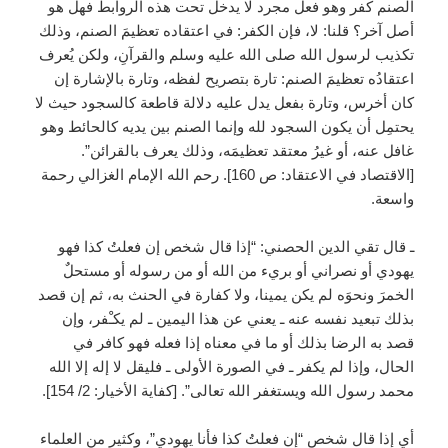
الصنم كفر وهو فعل مجرد لا يدخل تحت هذه الروابط فهل هو
أصل آخر؟ قلنا: لا، فإن الكفر: في اعتقاده تعظيمَ الصنم، وذلك
تكذيب لرسول الله صلى الله عليه وسلم والقرآنِ، ولكن يُعرف
اعتقادُه تعظيمَ الصنم: تارة بتصريح لفظه، وتارة بالإشارة إن
كان أخرس، وتارة بفعل يدل عليه دلالة قاطعة كالسجود حيث لا
يحتمِل أن يكون السجود لله وإنما الصنم بين يديه كالحائط وهو
غافل عنه، أو غيرُ معتقد تعظيمَه، وذلك يعرف بالقرائن”.
[الاقتصاد في الاعتقاد: ص 160]. رحم الله الإمام الغزالي رحمة
واسعة.
ـ قال تقي الدين الحصني: “إذا قال شخص إن فعلتُ كذا فهو
يهودي أو نصراني أو بريء من الله أو من رسوله أو مستحلٌ
الخمرَ ونحوَه لم يكن يمينا، ولا كفارة في الحنث به، ثم إن قصد
بذلك تبعيد نفسه عنه ـ يعني عن هذا اليمين ـ لم يكـْفر، وإن
قصد به الرضا بذلك أو ما في معناه إذا فعله فهو كافر في
الحال، وإذا لم يكفر ـ في الصورة الأولى ـ فليقل لا إله إلا الله
محمد رسول الله ويستغفر الله تعالى”. [كفاية الأخيار: 2/ 154].
أي إذا قال شخص “إن فعلتُ كذا فأنا يهودي”، وكثير من العلماء