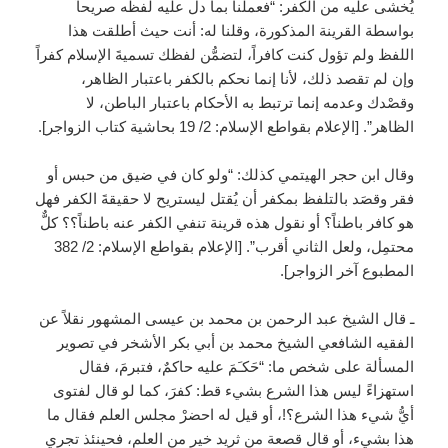
يُخشى عليه من الكفر: “فعملنا بما دل عليه لفظه صريحاً
بواسطة القرينة المذكورة، وقلنا له: أنت حيث أطلقت هذا
اللفظ ولم تؤول كنت كافراً، لتضمُّن لفظك تسميةَ الإسلام كفراً
وإن لم تقصد ذلك، لأنا إنما نحكم بالكفر باعتبار الظاهر،
وقصْدك وعدمه إنما ترتبط به الأحكام باعتبار الباطن، لا
الظاهر”. [الإعلام بقواطع الإسلام: 2/ 19 بحاشية كتاب الزواجر].
وقال ابن حجر الهيتمي كذلك: “ولو كان في ضيق من حبس أو
فقر وقصَد بالتلفظ بمكفر أن يُقتل ليستريح لا حقيقةَ الكفر فهل
هو كافر باطناً؟ أو نقول هذه قرينة تنفي الكفر عنه باطناً؟؟ كلٌّ
محتمِل، ولعل الثاني أقرب”. [الإعلام بقواطع الإسلام: 2/ 382
المطبوع آخر الزواجر].
ـ قال الشيخ عبد الرحمن بن محمد بن عيسى المشهور نقلاً عن
الفقيه الشافعي الشيخ محمد بن أبي بكر الأشخر في تصوير
المسألة على شخص ما: “حَكـَمَ عليه حاكمٌ، فتبرمَ، فقال
استهزاءً ليس هذا الشرع بشيء قط: كفرَ، كما لو قال لفتوى
أيُّ شيء هذا الشرع؟!، أو قيل له احضرْ مجلس العلم فقال ما
هذا بشيء، أو قال قصعة من ثريد خير من العلم، فحينئذ تجري