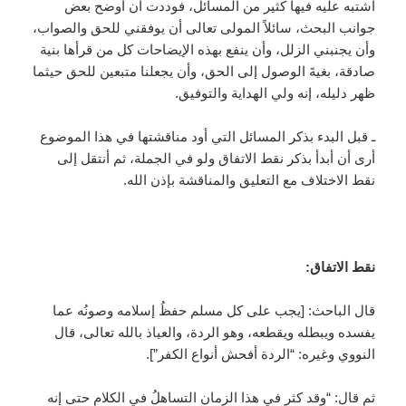
اشتبه عليه فيها كثير من المسائل، فوددت أن أوضح بعض
جوانب البحث، سائلاً المولى تعالى أن يوفقني للحق والصواب،
وأن يجنبني الزلل، وأن ينفع بهذه الإيضاحات كل من قرأها بنية
صادقة، بغيةَ الوصول إلى الحق، وأن يجعلنا متبعين للحق حيثما
ظهر دليله، إنه ولي الهداية والتوفيق.
ـ قبل البدء بذكر المسائل التي أود مناقشتها في هذا الموضوع
أرى أن أبدأ بذكر نقط الاتفاق ولو في الجملة، ثم أنتقل إلى
نقط الاختلاف مع التعليق والمناقشة بإذن الله.
نقط الاتفاق:
قال الباحث: [يجب على كل مسلم حفظُ إسلامه وصونُه عما
يفسده ويبطله ويقطعه، وهو الردة، والعياذ بالله تعالى، قال
النووي وغيره: “الردة أفحش أنواع الكفر”].
ثم قال: “وقد كثر في هذا الزمان التساهلُ في الكلام حتى إنه