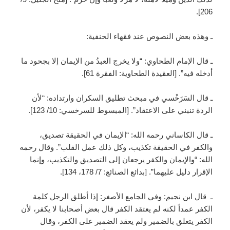
206].
ـ وهذه بعض النصوص عند فقهاء الحنفية:
ـ قال الإمام الطحاوي: “ولا يخرج العبدُ من الإيمان إلا بجحود ما
أدخله فيه”. [العقيدة الطحاوية: الفقرة 61].
ـ قال السَرَخْسي في مبحث تطليق السكران وارتداده: “لأن
الردة تنبني على الاعتقاد”. [المبسوط للسرخسي: 10/ 123].
ـ قال الكاساني رحمه الله: “الإيمان في الحقيقة تصديق،
والكفر في الحقيقة تكذيب، وكل ذلك عمل القلب”. وقال رحمه
الله: “والإيمان والكفر يرجعان إلى التصديق والتكذيب، وإنما
الإقرار دليل عليهما”. [بدائع الصنائع: 7/ 178، 134].
ـ قال ابن نجيم: وفي الجامع الأصغر: إذا أطلق الرجل كلمة
الكفر عمداً لكنه لم يعتقد الكفر قال بعض أصحابنا لا يكفر، لأن
الكفر يتعلق بالضمير ولم يعقد الضمير على الكفر، وقال