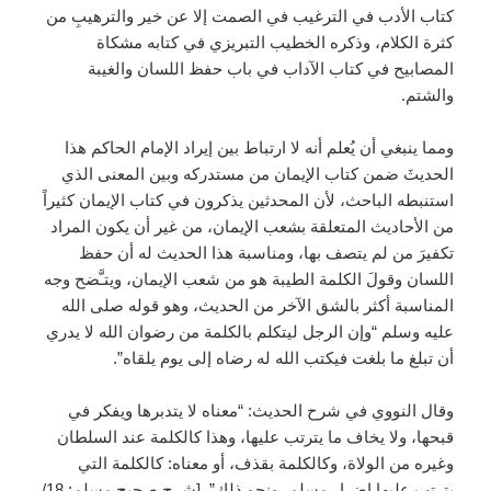
كتاب الأدب في الترغيب في الصمت إلا عن خير والترهيبِ من
كثرة الكلام، وذكره الخطيب التبريزي في كتابه مشكاة
المصابيح في كتاب الآداب في باب حفظ اللسان والغيبة
والشتم.
ومما ينبغي أن يُعلم أنه لا ارتباط بين إيراد الإمام الحاكم هذا
الحديثَ ضمن كتاب الإيمان من مستدركه وبين المعنى الذي
استنبطه الباحث، لأن المحدثين يذكرون في كتاب الإيمان كثيراً
من الأحاديث المتعلقة بشعب الإيمان، من غير أن يكون المراد
تكفيرَ من لم يتصف بها، ومناسبة هذا الحديث له أن حفظ
اللسان وقولَ الكلمة الطيبة هو من شعب الإيمان، ويتـَّضح وجه
المناسبة أكثر بالشق الآخر من الحديث، وهو قوله صلى الله
عليه وسلم “وإن الرجل ليتكلم بالكلمة من رضوان الله لا يدري
أن تبلغ ما بلغت فيكتب الله له رضاه إلى يوم يلقاه”.
وقال النووي في شرح الحديث: “معناه لا يتدبرها ويفكر في
قبحها، ولا يخاف ما يترتب عليها، وهذا كالكلمة عند السلطان
وغيره من الولاة، وكالكلمة بقذف، أو معناه: كالكلمة التي
يترتب عليها إضرار مسلم، ونحو ذلك”. [شرح صحيح مسلم: 18/