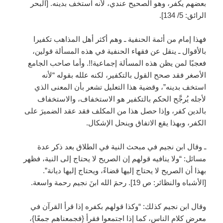
بعضهم يكفر، وهو الصحيح عندي، لأنه استخف بدينه. [البحر
الرائق: 5/ 134].
فهذا إمام من أئمة الحنفية ـ وهم أكثر أهل المذاهب تكفيرا
بالأقوال ـ ينقل عن فقهاء الحنفية في هذه المسألة قولين،
فعجبًا لمن يظن هذه المسألة إجماعية!!. وأما صاحب الجامع
الأصغر فقد صحح القول بالتكفير، لكنه علله بقوله “لأنه
استخف بدينه”، وقضية هذا التعليل تشعر بأن المعنى الذي
لأجله يُرجَّح الحكم بالتكفير هو الاستخفاف، والاستخفاف
بالدين كفر، وإذا حصل هذا من المكلف فقد عقد الضميرَ على
الكفر، وبهذا يقع الاتفاق وينحل الإشكال.
ـ وقال ابن نجيم في مبحث النية في الطلاق بعد ذكر عدة
مسائل: “ولا ينافيه قولهم إن الصريح لا يحتاج إلى النية، فظهر
بهذا أن الصريح لا يحتاج إليها قضاءً، ويحتاج إليها ديانة”.
[الأشباه والنظائر: ص 19]. رحمَ الله ابنَ نجيم رحمة واسعة.
وقال ابن نجيم كذلك: “وكذا قولهم بكفره إذا قرأ القرآن في
معرِض كلام الناس، كما إذا اجتمعوا فقرأ {فجمعناهم جمعًا}،