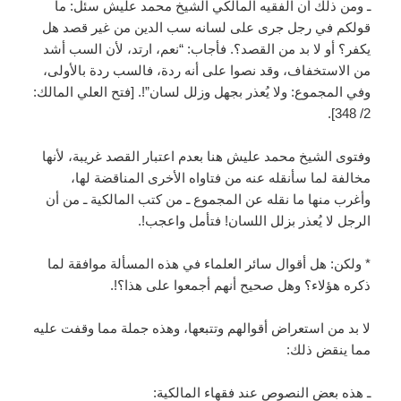
ـ ومن ذلك أن الفقيه المالكي الشيخ محمد عليش سئل: ما
قولكم في رجل جرى على لسانه سب الدين من غير قصد هل
يكفر؟ أو لا بد من القصد؟. فأجاب: “نعم، ارتد، لأن السب أشد
من الاستخفاف، وقد نصوا على أنه ردة، فالسب ردة بالأولى،
وفي المجموع: ولا يُعذر بجهل وزلل لسان”!. [فتح العلي المالك:
2/ 348].
وفتوى الشيخ محمد عليش هنا بعدم اعتبار القصد غريبة، لأنها
مخالفة لما سأنقله عنه من فتاواه الأخرى المناقضة لها،
وأغرب منها ما نقله عن المجموع ـ من كتب المالكية ـ من أن
الرجل لا يُعذر بزلل اللسان! فتأمل واعجب!.
* ولكن: هل أقوال سائر العلماء في هذه المسألة موافقة لما
ذكره هؤلاء؟ وهل صحيح أنهم أجمعوا على هذا؟!.
لا بد من استعراض أقوالهم وتتبعها، وهذه جملة مما وقفت عليه
مما ينقض ذلك:
ـ هذه بعض النصوص عند فقهاء المالكية: