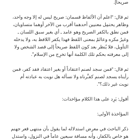
صريحاً].
ثم قال: “اعلم أن الألفاظ قسمان: صريح ليس له إلا وجه واحد،
وظاهر يحتمِل معنيين أحدهما أقرب من الآخر أوهما متساويان،
فمن نطق بالكفر الصريح وهو عامد ـ أي بغير سبق اللسان ـ
وغيرُ مكره وعالمٌ بمعنى اللفظ فهذا يكفر اللافظ به، ولا يدخله
التأويل، فلا يُنظر بعد كون اللفظ صريحاً إلى قصد الشخص ولا
إلى معرفته بحكم تلك الكلمة أنها تخرِج من الإسلام”.
ثم قال: “فمن سجد لصنم اعتقاداً أو بغير اعتقاد فقد كفر، فمن
رأيناه يسجد لصنم كفـَّرناه ولا نسأله هل نويت به عبادته أم
نويت غير ذلك؟”.
أقول: يَرِد على هذا الكلام مؤاخذات:
المؤاخذة الأولى:
ذكر الباحث في معرِض استدلاله لما يقول بأن منتهى قعر جهنم
هو خاص بالكفار، وأنه مسافة سبعين عاماً في النزول، واستدل