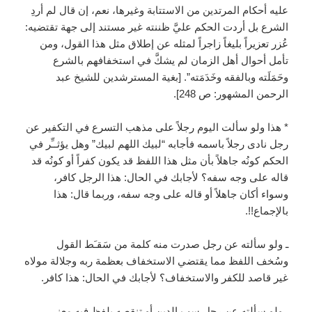
عليه أحكام المرتدين من الاستتابة وغيرها، نعم، إن قال لم أردِ
الشرع بل أردت الحكم عليَّ ظننته غير مستند إلى جهة تقتضيه:
عُزر تعزيراً بليغاً زاجراً لمثله عن إطلاق مثل هذا القول، ومن
تأمل أحوال أهل الزمان لم يشكَّ في استخفافهم بالشرع
وحَمَلَته وبالفقه وخَدَمَته”. [بغية المسترشدين للشيخ عبد
الرحمن المشهور: ص 248].
* هذا ولو سألت اليوم رجلاً على مذهب التسرع في التكفير عن
رجل نادى رجلاً باسمه فأجابه “لبيك اللهم لبيك” وهل يؤثــِّر في
الحكم كونُه جاهلاً بأن مثل هذا اللفظ قد يكون كفراً أو كونُه قد
قاله على وجه سفه؟ لأجابك في الحال: هذا الرجل كافر،
وسواء أكان جاهلاً أو قاله على وجه سفه، وربما قال: هذا
بالإجماع!!.
ـ ولو سألته عن رجل صدرت منه كلمة من سَقـَط القول
وسُخف اللفظ مما يقتضي الاستخفاف بعظمة ربه وجلالة مولاه
غير قاصد للكفر والاستخفاف؟ لأجابك في الحال: هذا كافر.
ـ ولو سألته عن رجل سب الدين أو تنقصه بلفظ فيه معنى