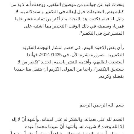
يتحدث فيه عن جوانب من موضوع التكفير، ووجدت أنه لا بد من
كتابة بعض التعليقات حول إيغاله في التكفير واستدلاله بما لا
دليل له فيه، فكتبت هذا البحث منذ أكثر من ثمانية عشر عاما
قمريا، وسميته في ذلك الوقت “التحذير مما اشتبه على
المتسرعين في التكفير”.
رأى بعض الإخوة اليوم ـ في خضم انتشار الهجمة الفكرية
التكفيرية ـ ضرورة نشره الآن، في 1435/ 2014، فهأنذا
أستجيب لطلبهم، وأقدمه للنشر باسمه الجديد “تكفير من لا
يستحق التكفير”، راجيا من المولى الكريم أن يتقبل منا جميعا
بفضله وكرمه.
بسم الله الرحمن الرحيم
الحمد لله على نعمائه، والشكر له على امتنانه، وأشهد أنْ لا إله
إلا الله وحده لا شريك له، وأشهد أنَّ سيدنا محمداً عبده
ورسوله، أرسله الله تبارك وتعالى شاهداً ومبشراً ونذيراً، وداعياً