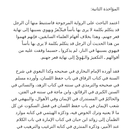
المؤاخذة الثانية:
اعتمد الباحث على الرواية المرجوحة فاستنبط منها أن الرجل
قد يتكلم بكلمة لا يرى بها بأساً فيكـْفرُ ويهوي بسببها إلى نهاية
قعر جهنم، وهذا بخلاف أفهام العلماء السابقين، فإنهم فهموا
من هذا الحديث أن الرجل قد يتكلم بكلمة لا يرى بها بأساً
فيهوي بسببها في النار، لم يذكروا ـ حسبما وقفت عليه من
أقوالهم ـ التكفيرَ والـهُوِيَّ إلى نهاية قعر جهنم.
فقد أورده الإمام البخاري في صحيحه وكذا البغوي في شرح
السنة في كتاب الرقاق في باب حفظ اللسان، وأورده مسلم
في صحيحه والترمذي في سننه في كتاب الزهد، والنسائي في
السنن الكبرى في الرقائق، وابن ماجة في سننه في الفتن،
والحاكمُ في المستدرك في الإيمان وفي الأهوال، والبيهقي في
شعب الإيمان في باب حفظ اللسان في فضل السكوت عن كل
ما لا يعنيه وترك الخوض فيه، وذكرَه الهيثمي في كتابه موارد
الظمآن إلى زوائد ابن حبان في كتاب الإمارة في باب الكلام
عند الأمير، وذكره المنذري في كتابه الترغيب والترهيب في