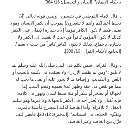
بأحكام الإيمان”. [البيان والتحصيل: 16/ 364].
ـ قال الإمام القرطبي في تفسيره: “وليس قوله تعالى {أنْ
تحبط أعمالكم وأنتم لا تشعرون} بموجبٍ أن يكفر الإنسان وهولا
يعلم، فكما لا يكون الكافر مؤمناً إلا باختياره الإيمانَ على الكفر
كذلك لا يكون المؤمن كافراً من حيث لا يقصد إلى الكفر ولا
يختاره، بإجماع، كذلك لا يكون الكافر كافراً من حيث لا يعلم”.
[الجامع لأحكام القرآن: 16/ 308].
ـ وقال القرافي فيمن تكلم في النبي صلى الله عليه وسلم بما
لا يليق: “ومن لم يقصد الازدراء ولا يعتقده في تكلمه بالسب أو
اللعن أو التكذيب أو إضافة ما لا يجوز عليه أو نفي ما يجب له
مما هو نقص في حقه وظهرَ عدمُ تعمدِه وقصدِ السب إما
لجهالة أو لضجر أو سكر أو قلة ضبط لسان وتهور في كلامه:
فإنه يُقتل، ولا يُعذر أحد في الكفر بالجهالة ولا غيرها وهو سليم
العقل إلا للإكراه، وأما القاصدُ لذلك المصرحُ فأشبهُ بالمرتد،
ويَقـْوَى الخلاف في استتابته”. [الذخيرة: 12/ 23]. فانظر كيف
فرَّق بين القاصد وغير القاصد.