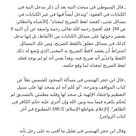
ـ قال السيوطي في مبحث النية بعد أن ذكر مدخل النية في
الكنايات في العقود: “وتدخل أيضاً فيها في غير الكنايات في
مسائل شتى، كقصد لفظ الصريح لمعناه”. [الأشباه والنظائر:
ص 44]. فقد أفصح رحمه الله تعالى رحمة واسعة عن أن النية لا
يقتصر دخولها على مسائل الكنايات من الألفاظ، بل إنها تدخل
كذلك في مسائل تتعلق باللفظ الصريح، ومن تلك المسائل
اشتراطُ أن يقصد لافظُ الصريح به المعنى الذي وُضع له ذلك
اللفظ واعتـُبر أنه صريح فيه، وهذا يعني أنه لو لم يوجد قصْد
لفظ الصريح لمعناه لما وقع حكمه.
ـ قال ابن حجر الهيتمي في مسألة السجود للشمس نقلاً عن
كتاب المواقف وشرحه: “لو عُلم أنه لم يسجد لها على سبيل
التعظيم واعتقاد الإلهية بل سجد لها وقلبه مطمئن بالتصديق لم
يُحكم بكفره فيما بينه وبين الله وإن أُجري عليه حكم الكافر في
الظاهر”. [الإعلام بقواطع الإسلام: 2/ 348 المطبوع في آخر
كتاب الزواجر].
وقال ابن حجر الهيتمي في تعليل ما أفتى به على رجل بأنه