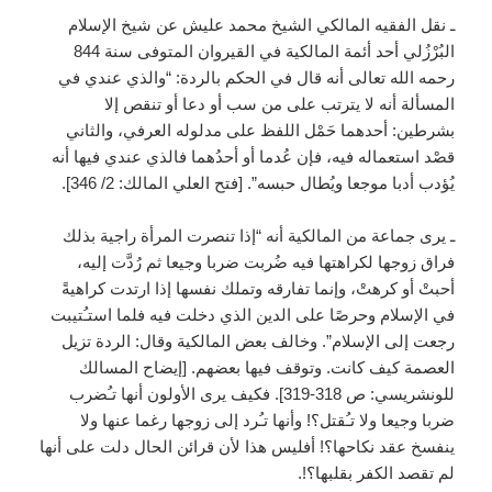
ـ نقل الفقيه المالكي الشيخ محمد عليش عن شيخ الإسلام
البُرْزُلي أحد أئمة المالكية في القيروان المتوفى سنة 844
رحمه الله تعالى أنه قال في الحكم بالردة: “والذي عندي في
المسألة أنه لا يترتب على من سب أو دعا أو تنقص إلا
بشرطين: أحدهما حَمْل اللفظ على مدلوله العرفي، والثاني
قصْد استعماله فيه، فإن عُدما أو أحدُهما فالذي عندي فيها أنه
يُؤدب أدبا موجعا ويُطال حبسه”. [فتح العلي المالك: 2/ 346].
ـ يرى جماعة من المالكية أنه “إذا تنصرت المرأة راجية بذلك
فراق زوجها لكراهتها فيه ضُربت ضربا وجيعا ثم رُدَّت إليه،
أحبتْ أو كرهتْ، وإنما تفارقه وتملك نفسها إذا ارتدت كراهيةً
في الإسلام وحرصًا على الدين الذي دخلت فيه فلما استـُتيبت
رجعت إلى الإسلام”. وخالف بعض المالكية وقال: الردة تزيل
العصمة كيف كانت. وتوقف فيها بعضهم. [إيضاح المسالك
للونشريسي: ص 318-319]. فكيف يرى الأولون أنها تـُضرب
ضربا وجيعا ولا تـُقتل؟! وأنها تـُرد إلى زوجها رغما عنها ولا
ينفسخ عقد نكاحها؟! أفليس هذا لأن قرائن الحال دلت على أنها
لم تقصد الكفر بقلبها؟!.