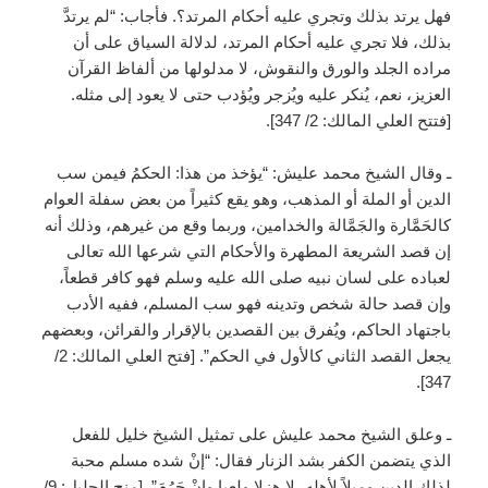
فهل يرتد بذلك وتجري عليه أحكام المرتد؟. فأجاب: “لم يرتدَّ
بذلك، فلا تجري عليه أحكام المرتد، لدلالة السياق على أن
مراده الجلد والورق والنقوش، لا مدلولها من ألفاظ القرآن
العزيز، نعم، يُنكر عليه ويُزجر ويُؤدب حتى لا يعود إلى مثله.
[فتتح العلي المالك: 2/ 347].
ـ وقال الشيخ محمد عليش: “يؤخذ من هذا: الحكمُ فيمن سب
الدين أو الملة أو المذهب، وهو يقع كثيراً من بعض سفلة العوام
كالحَمَّارة والجَمَّالة والخدامين، وربما وقع من غيرهم، وذلك أنه
إن قصد الشريعة المطهرة والأحكام التي شرعها الله تعالى
لعباده على لسان نبيه صلى الله عليه وسلم فهو كافر قطعاً،
وإن قصد حالة شخص وتدينه فهو سب المسلم، ففيه الأدب
باجتهاد الحاكم، ويُفرق بين القصدين بالإقرار والقرائن، وبعضهم
يجعل القصد الثاني كالأول في الحكم”. [فتح العلي المالك: 2/
347].
ـ وعلق الشيخ محمد عليش على تمثيل الشيخ خليل للفعل
الذي يتضمن الكفر بشد الزنار فقال: “إنْ شده مسلم محبة
لذلك الدين وميلاً لأهله، لا هزلا ولعبا وإنْ حَرُمَ”. [منح الجليل: 9/