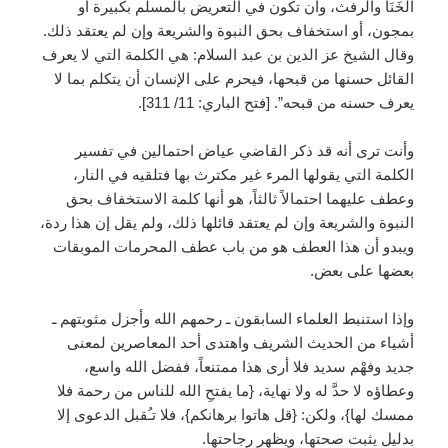
الخَنَا والرفث، وأن تكون في التعريض بالمسلم بكبيرة أو
بمجون، أو استخفاف بحق النبوة والشريعة وإن لم يعتقد ذلك.
وقال الشيخ عز الدين بن عبد السلام: هي الكلمة التي لا يعرف
القائل حسنها من قبحها، فيحرم على الإنسان أن يتكلم بما لا
يعرف حسنه من قبحه”. [فتح الباري: 11/ 311].
وأنت ترى أنه قد ذكر القاضي عياض احتمالين في تفسير
الكلمة التي يقولها المرء غير مكترث بها فتلقيه في النار،
وعطف عليهما احتمالاً ثالثاً، هو أنها كلمة الاستخفاف بحق
النبوة والشريعة وإن لم يعتقد قائلها ذلك، ولم يقل إن هذا ردة،
ويبدو أن هذا العطف هو من باب عطف المحرمات الموبقات
بعضها على بعض.
وإذا استنبط العلماء السابقون ـ رحمهم الله وأجزل مثوبتهم ـ
أشياء من الحديث الشريف واهتدى أحد المعاصرين لمعنى
جديد وفهْم سديد فلا أرى هذا ممتنعاً، ففضل الله واسع،
وعطاؤه لا حدَّ له ولا نهاية، {ما يفتحِ الله للناس من رحمة فلا
ممسك لها}، ولكن: {قل هاتوا برهانكم}، فلا تـُقبل الدعوى إلا
بدليل يثبت صحتها، ويظهر رجاحتها.