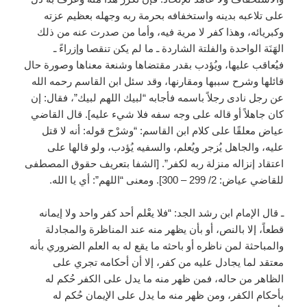
على تلاعبه بدينه واستخفافه بحرمة ربه وجهله بعظيم عزته
وكبريائه، وهذا كفر لا مرية فيه، وأما من صدرت عنه من ذلك
الهَنَة الواحدة والفلتة الشاردة ـ ما لم يكن تنقصا وإزراءً ـ
فيُعاقب عليها، ويُؤدب بقدر مقتضاها وشنعة معناها وصورة حال
قائلها وشرح سببها ومقارنها، وقد سئل ابن القاسم رحمه الله
عن رجل نادى رجلاً باسمه فأجابه “لبيك اللهم لبيك”، فقال: إن
كان جاهلاً أو قاله على وجه سفه فلا شيء عليه]. قال القاضي
عياض معلقًا على كلام ابن القاسم: “وشرْح قوله: أنه لا قتل
عليه، والجاهل يُزجر ويُعلم، والسفيه يُؤدب، ولو قالها على
اعتقاد إنزاله منزلة ربه لكفر”. [الشفا بتعريف حقوق المصطفى
للقاضي عياض: 2/ 299 – 300]. ومعنى “اللهم”: أي يا الله.
ـ قال الإمام ابن رشد الجد: “فلا يعْلم أحد كفر واحد ولا إيمانه
قطعاً، إلا بالنص، أو بأن يظهر منه عند المناظرة والمجادلة
والمباحثة لمن ناظره أو باحثه ما يقع له به العلم الضروري بأنه
معتقد لما يجادل عليه من كفر، إلا أن أحكامه تجري على
الظاهر من حاله، فمن ظهر منه ما يدل على الكفر حُكم له
بأحكام الكفر، ومن ظهر منه ما يدل على الإيمان حُكم له