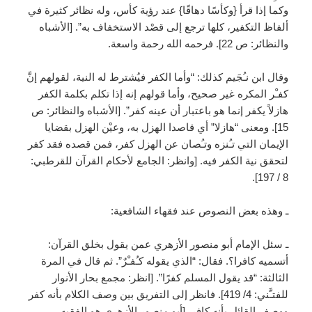
وكما إذا قرأ {وكأسًا دهاقًا} عند رؤية كأس، وله نظائر كثيرة في
ألفاظ التكفير، كلها ترجع إلى قصْد الاستخفاف به”. [الأشباه
والنظائر: ص 22]. فرحمه الله رحمة واسعة.
وقال ابن نـُجَيم كذلك: “وأما الكفر فيُشترط له النية، لقولهم إنَّ
كفـْر المكره غير صحيح، وأما قولهم إنه إذا تكلم بكلمة الكفر
هازلاً يكفر إنما هو باعتبار أن عينه كفر”. [الأشباه والنظائر: ص
15]. ومعنى “هازلا” أي قاصدا الهزل به، وعيْن الهزل بقضايا
الإيمان التي تـُنزه وتـُصان عن الهزل كفر، فمن قصده فقد كفر
لتحقق نية الكفر فيه. [وانظر: الجامع لأحكام القرآن للقرطبي:
8 / 197].
ـ وهذه بعض النصوص عند فقهاء الشافعية:
ـ سئل الإمام أبو منصور الأزهري عمن يقول بخلق القرآن:
أتسميه كافرا؟. فقال: “الذي يقوله كـُفـْرٌ”. ثم قال في المرة
الثالثة: “قد يقول المسلم كفرًا”. [انظر: مجمع بحار الأنوار
للفتـَّني: 4/ 419]. فانظر إلى التفريق بين وصف الكلام بأنه كفر
ووصف القائل بأنه كافر. [أبو منصور الأزهري هو الفقيه