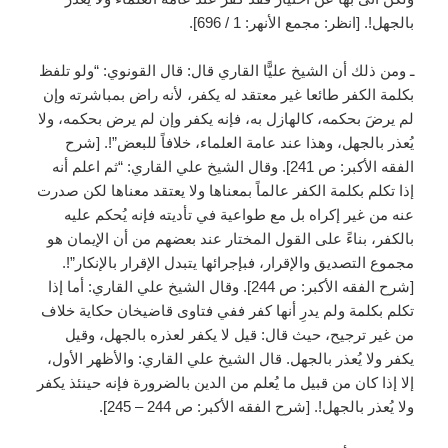
بالجهل!. [انظر: مجمع الأنهر: 1 / 696].
ـ ومن ذلك أن الشيخ عليًّا القاري قال: قال القونوي: “ولو تلفظ
بكلمة الكفر طائعا غير معتقد له يكفر، لأنه راض بمباشرته وإن
لم يرضَ بحكمه، كالهازل به، فإنه يكفر وإن لم يرض بحكمه، ولا
يُعذر بالجهل، وهذا عند عامة العلماء، خلافاً للبعض”!. [شرح
الفقه الأكبر: ص 241]. وقال الشيخ علي القاري: “ثم اعلم أنه
إذا تكلم بكلمة الكفر عالماً بمعناها ولا يعتقد معناها لكن صدرت
عنه من غير إكراه بل مع طواعية في تأديته فإنه يُحكم عليه
بالكفر، بناءً على القول المختار عند بعضهم من أن الإيمان هو
مجموع التصديق والإقرار، فبإجرائها يتبدل الإقرار بالإنكار”!.
[شرح الفقه الأكبر: ص 244]. وقال الشيخ علي القاري: أما إذا
تكلم بكلمة ولم يدرِ أنها كفر ففي فتاوى قاضيخان حكاية خلاف
من غير ترجيح، حيث قال: قيل لا يكفر لعذره بالجهل، وقيل
يكفر ولا يُعذر بالجهل. قال الشيخ علي القاري: والأظهر الأول،
إلا إذا كان من قبيل ما يُعلم من الدين بالضرورة فإنه حينئذ يكفر
ولا يُعذر بالجهل!. [شرح الفقه الأكبر: ص 244 – 245].