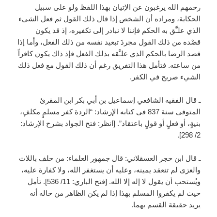
رحمهم الله يرغبون عن الإتيان بهذا اللفظ ولو على سبيل
الحكاية، ومراده أن الشخص إذا قال ذلك القول ثم فعل الشيء
الذي علـَّق به الحكم فإننا لا نبادر إلى تكفيره، إذ قد يكون
قصْده من ذلك القول مجردَ تبعيد نفسه من ذلك الفعل، وأما إذا
قصد الرضا بالحكم الذي علـَّقه بذلك الفعل فإذ ذاك يكون كافراً
من ساعته. فتأمل هذا التفريق رغم أن ذلك القول مع فعل ذلك
الشيء صريح في الكفر.
ـ قال الفقيه الشافعي إسماعيل بن أبي بكر ابن المقرئ
المتوفى سنة 837 في كتابه الإرشاد: “الردة كفر مسلمٍ مكلفٍ،
بنيةٍ، أو فعلٍ أو قولٍ باعتقاد”. [انظر: فتح الجواد بشرح الإرشاد:
2/ 298].
ـ قال ابن حجر العسقلاني: قال جمهور العلماء: من حلف باللات
والعزى لم تنعقد يمينه، وعليه أن يستغفر الله، ولا كفارة عليه،
ويُستحب أن يقول لا إله إلا الله. [فتح الباري: 11/ 536]. تأمل
حيث لم يكفروا المسلم بهذا إذا لم يكن الظاهر من حاله أنه
يريد حقيقة القسم بهما.