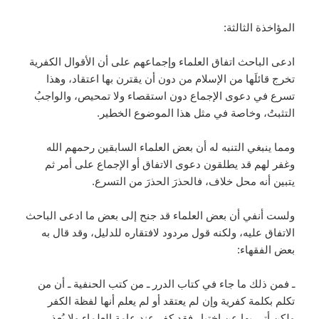
المؤاخذة الثالثة:
ادعى الباحث اتفاق العلماء وإجماعهم على أن الأقوال الكفرية
تخرج قائلَها من الإسلام من دون أن يقترن بها اعتقاد، وهذا
تسرع في دعوى الإجماع دون استقصاء ولا تمحيص، والواجبُ
التثبتُ، وخاصة في مثل هذا الموضوع الخطير.
ومما ينبغي التنبه له أن بعض العلماء السابقين رحمهم الله
وغفر لهم قد يطلقون دعوى الاتفاق أو الإجماع على أمر ثم
يتبين أنه محل خلاف، فالحذرَ الحذرَ من التسرع.
ولست أنفي أن بعض العلماء قد جنح إلى بعض ما ادعى الباحث
الاتفاق عليه، ولكنه قول مردود لافتقاره للدليل، وقد قال به
بعض الفقهاء:
ـ فمن ذلك ما جاء في كتاب الدرر ـ من كتب الحنفية ـ أن من
تكلم بكلمة كفرية وإن لم يعتقد أو لم يعلم أنها لفظة الكفر
ولكن أتى بها عن اختيار فقد كفر عند عامة العلماء ولا يُعذر