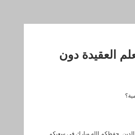
 نعلم العقيدة دون
ية؟
 الدين. حفظكم الله وبارك في سعيكم