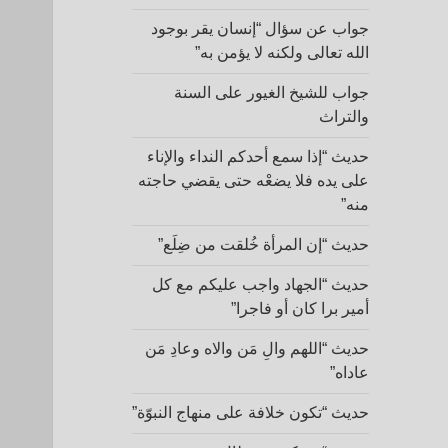
جواب عن سؤال “إنسان يقر بوجود
الله تعالى ولكنه لا يؤمن به”
جواب للشيخ الغيور على السنة
والتراث
حديث “إذا سمع أحدكم النداء والإناء
على يده فلا يضعْه حتى يقضي حاجته
منه”
حديث “إن المرأة خُلقت من ضِلَع”
حديث “الجهاد واجب عليكم مع كل
أمير برا كان أو فاجرا”
حديث “اللهم والِ مَن والاه وعادِ مَن
عاداه”
حديث “تكون خلافة على منهاج النبوّة”